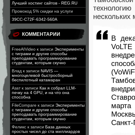
Лучший хостинг сайтов - REG.RU
технологию 
Промокод 5% скидки на услуги
нескольких 
39CC-C72F-6342-560A
КОММЕНТАРИИ
В дек
VoLTE
FreeAIVideo
к записи
Эксперименты
внедр
с тиграми и другие способы
преподавать программирование
способ
студентам, которым скучно
(VoWiF
Влад
к записи
NAVIS —
многоцелевой быстросборный
Тамбо
беспилотный катамаран
внедр
Азат
к записи
Как я собрал LLM-
печку на 4 GPU, и на что она
Ставр
способна
марта
FileCompare
к записи
Эксперименты
с тиграми и другие способы
Москвы
преподавать программирование
студентам, которым скучно
Санкт-
Феликс
к записи
База данных
простых чисел до ста миллиардов