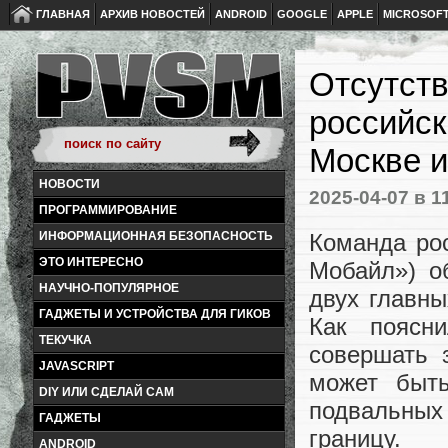
ГЛАВНАЯ
АРХИВ НОВОСТЕЙ
ANDROID
GOOGLE
APPLE
MICROSOF
Отсутств
российск
Москве и
НОВОСТИ
2025-04-07
в 1
ПРОГРАММИРОВАНИЕ
Команда ро
ИНФОРМАЦИОННАЯ БЕЗОПАСНОСТЬ
ЭТО ИНТЕРЕСНО
Мобайл») об
НАУЧНО-ПОПУЛЯРНОЕ
двух главны
ГАДЖЕТЫ И УСТРОЙСТВА ДЛЯ ГИКОВ
Как поясни
ТЕКУЧКА
совершать 
JAVASCRIPT
может быть
DIY ИЛИ СДЕЛАЙ САМ
подвальных
ГАДЖЕТЫ
границу.
ANDROID