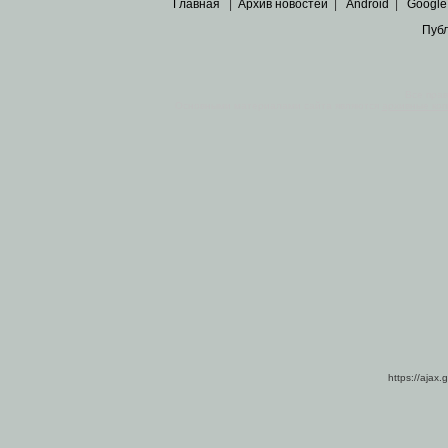
Главная
|
Архив новостей
|
Android
|
Google
Пуб
Все пра
Основными материалами сайта являются
архивные ко
https://ajax.