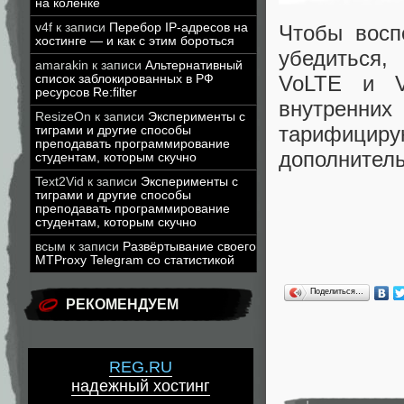
на коленке
Чтобы воспо
v4f
к записи
Перебор IP-адресов на
хостинге — и как с этим бороться
убедиться,
amarakin
к записи
Альтернативный
VoLTE и V
список заблокированных в РФ
ресурсов Re:filter
внутренни
ResizeOn
к записи
Эксперименты с
тарифици
тиграми и другие способы
преподавать программирование
дополнитель
студентам, которым скучно
Text2Vid
к записи
Эксперименты с
тиграми и другие способы
преподавать программирование
студентам, которым скучно
всым
к записи
Развёртывание своего
MTProxy Telegram со статистикой
Поделиться…
РЕКОМЕНДУЕМ
REG.RU
надежный хостинг