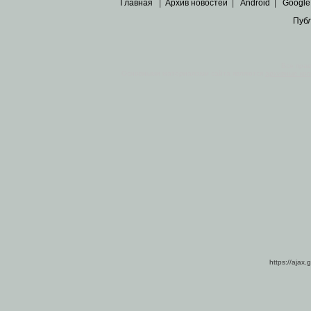
Главная
|
Архив новостей
|
Android
|
Google
Пуб
Все пра
Основными материалами сайта являются
архивные ко
https://ajax.