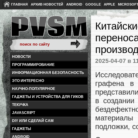
ГЛАВНАЯ
АРХИВ НОВОСТЕЙ
ANDROID
GOOGLE
APPLE
MICROSOF
Китайски
переноса
производ
НОВОСТИ
2025-04-07
в 1
ПРОГРАММИРОВАНИЕ
Исследоват
ИНФОРМАЦИОННАЯ БЕЗОПАСНОСТЬ
ЭТО ИНТЕРЕСНО
графена в 
НАУЧНО-ПОПУЛЯРНОЕ
представили
ГАДЖЕТЫ И УСТРОЙСТВА ДЛЯ ГИКОВ
в создании
ТЕКУЧКА
бездефект
JAVASCRIPT
материалы
DIY ИЛИ СДЕЛАЙ САМ
подложки, с
ГАДЖЕТЫ
ANDROID