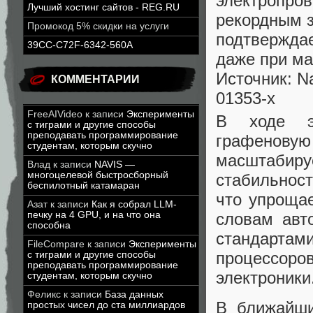
электропров
Лучший хостинг сайтов - REG.RU
рекордным з
Промокод 5% скидки на услуги
подтверждае
39CC-C72F-6342-560A
даже при м
Источник: Na
КОММЕНТАРИИ
01353-x
FreeAIVideo
к записи
Эксперименты
В ходе эк
с тиграми и другие способы
преподавать программирование
графеновую
студентам, которым скучно
масштабиру
Влад
к записи
NAVIS —
многоцелевой быстросборный
стабильност
беспилотный катамаран
что упрощае
Азат
к записи
Как я собрал LLM-
словам авт
печку на 4 GPU, и на что она
способна
стандартам
FileCompare
к записи
Эксперименты
процессор
с тиграми и другие способы
преподавать программирование
электроники
студентам, которым скучно
Феликс
к записи
База данных
В ближайши
простых чисел до ста миллиардов