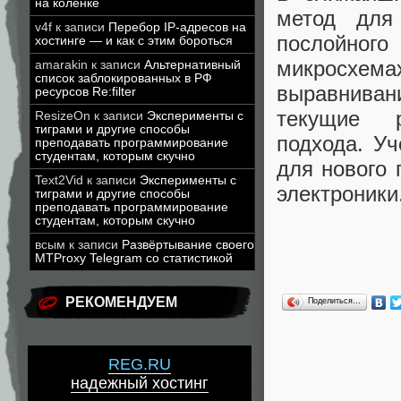
на коленке
метод для
v4f
к записи
Перебор IP-адресов на
послойного
хостинге — и как с этим бороться
микросхем
amarakin
к записи
Альтернативный
список заблокированных в РФ
выравниван
ресурсов Re:filter
текущие р
ResizeOn
к записи
Эксперименты с
тиграми и другие способы
подхода. Уч
преподавать программирование
студентам, которым скучно
для нового 
Text2Vid
к записи
Эксперименты с
электроники
тиграми и другие способы
преподавать программирование
студентам, которым скучно
всым
к записи
Развёртывание своего
MTProxy Telegram со статистикой
РЕКОМЕНДУЕМ
Поделиться…
REG.RU
надежный хостинг