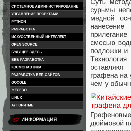
Суть метод
СИСТЕМНОЕ АДМИНИСТРИРОВАНИЕ
сурьмы неп
УПРАВЛЕНИЕ ПРОЕКТАМИ
медной осн
PYTHON
нанесение 
РАЗРАБОТКА
прилегание
ИСКУССТВЕННЫЙ ИНТЕЛЛЕКТ
смесью воды
OPEN SOURCE
подложки и 
БУДУЩЕЕ ЗДЕСЬ
Технология
ВЕБ-РАЗРАБОТКА
оставляют 
КОСМОНАВТИКА
графена на 
РАЗРАБОТКА ВЕБ-САЙТОВ
чем у обычн
GOOGLE
ЖЕЛЕЗО
LINUX
АЛГОРИТМЫ
Графеновые
ИНФОРМАЦИЯ
дюймовой пл