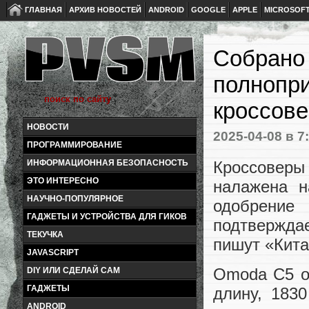
ГЛАВНАЯ
АРХИВ НОВОСТЕЙ
ANDROID
GOOGLE
APPLE
MICROSOF
Собрано 
полнопри
кроссове
НОВОСТИ
2025-04-08
в 7
ПРОГРАММИРОВАНИЕ
Кроссоверы
ИНФОРМАЦИОННАЯ БЕЗОПАСНОСТЬ
ЭТО ИНТЕРЕСНО
налажена н
НАУЧНО-ПОПУЛЯРНОЕ
одобрение
ГАДЖЕТЫ И УСТРОЙСТВА ДЛЯ ГИКОВ
подтверждае
ТЕКУЧКА
пишут «Кита
JAVASCRIPT
Omoda C5 о
DIY ИЛИ СДЕЛАЙ САМ
ГАДЖЕТЫ
длину, 183
ANDROID