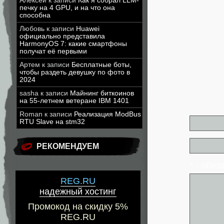
Алексей
к записи
Как я собрал LLM-
печку на 4 GPU, и на что она
способна
Любовь
к записи
Huawei
официально представила
HarmonyOS 7: какие смартфоны
получат её первыми
Артем
к записи
Бесплатные боты,
чтобы раздеть девушку по фото в
2024
sasha
к записи
Майнинг биткоинов
на 55-летнем ветеране IBM 1401
Roman
к записи
Реализация ModBus
RTU Slave на stm32
РЕКОМЕНДУЕМ
* - обя
REG.RU
надежный хостинг
Промокод на скидку 5%
REG.RU