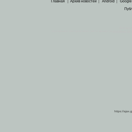
Главная
|
Архив новостей
|
Android
|
Google
Пуб
Все пра
Основными материалами сайта являются
архивные ко
https://ajax.