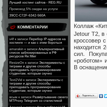
Лучший хостинг сайтов - REG.RU
Промокод 5% скидки на услуги
39CC-C72F-6342-560A
Коллаж «Ки
КОММЕНТАРИИ
Jetour T2, 
кроссовер с
v4f
к записи
Перебор IP-адресов на
хостинге — и как с этим бороться
находится 
amarakin
к записи
Альтернативный
сил. Покуп
список заблокированных в РФ
ресурсов Re:filter
«роботом» и
ResizeOn
к записи
Эксперименты с
В оснащение
тиграми и другие способы
преподавать программирование
студентам, которым скучно
Text2Vid
к записи
Эксперименты с
тиграми и другие способы
преподавать программирование
студентам, которым скучно
Поделиться…
всым
к записи
Развёртывание своего
MTProxy Telegram со статистикой