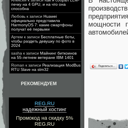
В настоящ
Алексей
к записи
Как я собрал LLM-
печку на 4 GPU, и на что она
производст
способна
предприят
Любовь
к записи
Huawei
официально представила
мощности п
HarmonyOS 7: какие смартфоны
получат её первыми
автомобилей
Артем
к записи
Бесплатные боты,
чтобы раздеть девушку по фото в
2024
sasha
к записи
Майнинг биткоинов
на 55-летнем ветеране IBM 1401
Roman
к записи
Реализация ModBus
Поделиться…
RTU Slave на stm32
РЕКОМЕНДУЕМ
REG.RU
надежный хостинг
Промокод на скидку 5%
REG.RU