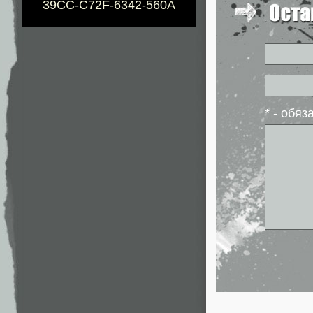
39CC-C72F-6342-560A
* - обя