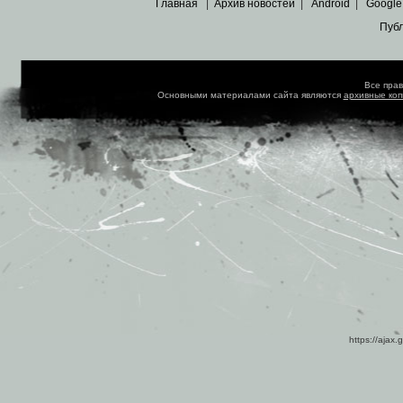
Главная
|
Архив новостей
|
Android
|
Google
Пуб
Все пра
Основными материалами сайта являются
архивные ко
https://ajax.