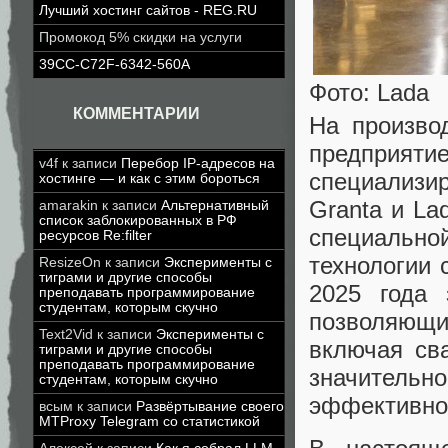
Лучший хостинг сайтов - REG.RU
Промокод 5% скидки на услуги
39CC-C72F-6342-560A
Фото: Lada
КОММЕНТАРИИ
На произво
предприя
v4f
к записи
Перебор IP-адресов на
специализир
хостинге — и как с этим бороться
Granta и La
amarakin
к записи
Альтернативный
список заблокированных в РФ
специальн
ресурсов Re:filter
технологии 
ResizeOn
к записи
Эксперименты с
тиграми и другие способы
2025 года 
преподавать программирование
студентам, которым скучно
позволяющи
Text2Vid
к записи
Эксперименты с
включая сва
тиграми и другие способы
преподавать программирование
значительн
студентам, которым скучно
эффективнос
всым
к записи
Развёртывание своего
MTProxy Telegram со статистикой