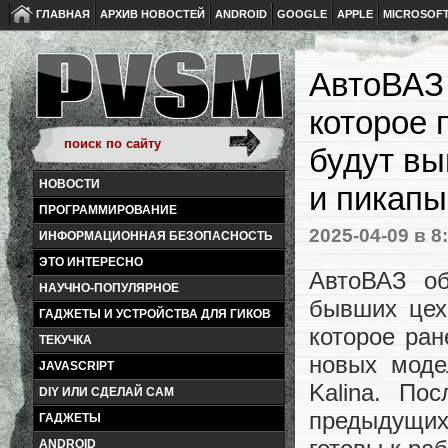
ГЛАВНАЯ
АРХИВ НОВОСТЕЙ
ANDROID
GOOGLE
APPLE
MICROSOF
АвтоВАЗ 
которое 
будут вы
НОВОСТИ
и пикапы
ПРОГРАММИРОВАНИЕ
2025-04-09
в 8
ИНФОРМАЦИОННАЯ БЕЗОПАСНОСТЬ
ЭТО ИНТЕРЕСНО
АвтоВАЗ об
НАУЧНО-ПОПУЛЯРНОЕ
бывших цех
ГАДЖЕТЫ И УСТРОЙСТВА ДЛЯ ГИКОВ
которое ран
ТЕКУЧКА
новых моде
JAVASCRIPT
Kalina. По
DIY ИЛИ СДЕЛАЙ САМ
предыдущих
ГАДЖЕТЫ
ANDROID