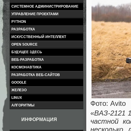
СИСТЕМНОЕ АДМИНИСТРИРОВАНИЕ
УПРАВЛЕНИЕ ПРОЕКТАМИ
PYTHON
РАЗРАБОТКА
ИСКУССТВЕННЫЙ ИНТЕЛЛЕКТ
OPEN SOURCE
БУДУЩЕЕ ЗДЕСЬ
ВЕБ-РАЗРАБОТКА
КОСМОНАВТИКА
РАЗРАБОТКА ВЕБ-САЙТОВ
GOOGLE
ЖЕЛЕЗО
LINUX
Фото: Avito
АЛГОРИТМЫ
«
BAЗ-2121 1
ИНФОРМАЦИЯ
частной ко
неcколькo