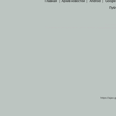
Главная
|
Архив новостей
|
Android
|
Google
Пуб
Все пра
Основными материалами сайта являются
архивные ко
https://ajax.