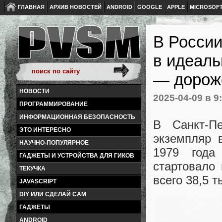
ГЛАВНАЯ
АРХИВ НОВОСТЕЙ
ANDROID
GOOGLE
APPLE
MICROSOF
В России
в идеаль
— дороже
НОВОСТИ
2025-04-09
в 9
ПРОГРАММИРОВАНИЕ
ИНФОРМАЦИОННАЯ БЕЗОПАСНОСТЬ
В Санкт-П
ЭТО ИНТЕРЕСНО
экземпляр 
НАУЧНО-ПОПУЛЯРНОЕ
1979 года
ГАДЖЕТЫ И УСТРОЙСТВА ДЛЯ ГИКОВ
стартовало
ТЕКУЧКА
всего 38,5 
JAVASCRIPT
DIY ИЛИ СДЕЛАЙ САМ
ГАДЖЕТЫ
ANDROID