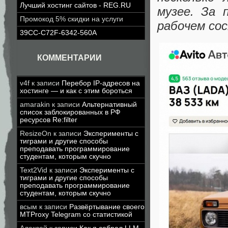
Лучший хостинг сайтов - REG.RU
музее. За 
Промокод 5% скидки на услуги
paбoчем cоc
39CC-C72F-6342-560A
КОММЕНТАРИИ
v4f
к записи
Перебор IP-адресов на
хостинге — и как с этим бороться
amarakin
к записи
Альтернативный
список заблокированных в РФ
ресурсов Re:filter
ResizeOn
к записи
Эксперименты с
тиграми и другие способы
преподавать программирование
студентам, которым скучно
Text2Vid
к записи
Эксперименты с
тиграми и другие способы
преподавать программирование
студентам, которым скучно
всым
к записи
Развёртывание своего
MTProxy Telegram со статистикой