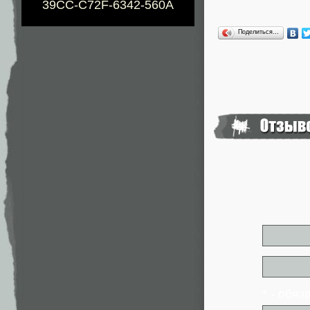
39CC-C72F-6342-560A
Поделиться…
* - обя