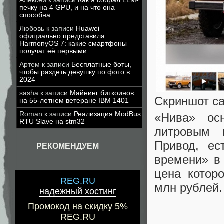
Алексей
к записи
Как я собрал LLM-
печку на 4 GPU, и на что она
способна
Любовь
к записи
Huawei
официально представила
HarmonyOS 7: какие смартфоны
получат её первыми
Артем
к записи
Бесплатные боты,
чтобы раздеть девушку по фото в
2024
sasha
к записи
Майнинг биткоинов
Скриншот са
на 55-летнем ветеране IBM 1401
Roman
к записи
Реализация ModBus
«Нива» ос
RTU Slave на stm32
литровым 
Привод, ес
РЕКОМЕНДУЕМ
времени» в
цена котор
REG.RU
млн рублей.
надежный хостинг
Промокод на скидку 5%
REG.RU