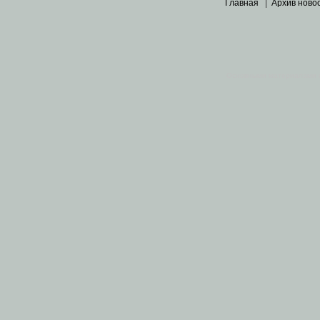
Главная
|
Архив ново
Основными материалами 