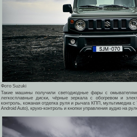
Фото Suzuki
Такие машины получили светодиодные фары с омывателями
легкосплавные диски, чёрные зеркала с обогревом и элек
контроль, кожаная отделка руля и рычага КПП, мультимедиа с 
Android Auto), круиз-контроль и кнопки управления аудио на рул