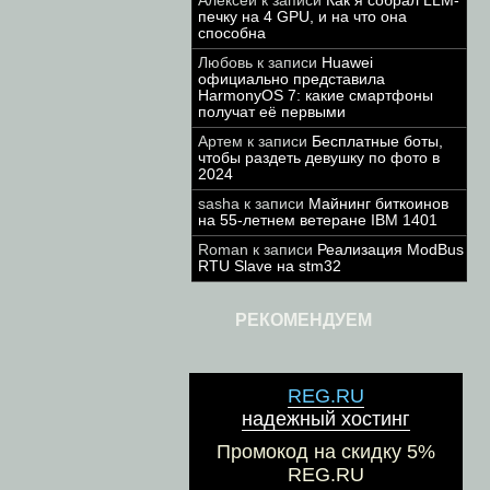
Алексей
к записи
Как я собрал LLM-
печку на 4 GPU, и на что она
способна
Любовь
к записи
Huawei
официально представила
HarmonyOS 7: какие смартфоны
получат её первыми
Артем
к записи
Бесплатные боты,
чтобы раздеть девушку по фото в
2024
sasha
к записи
Майнинг биткоинов
на 55-летнем ветеране IBM 1401
Roman
к записи
Реализация ModBus
RTU Slave на stm32
РЕКОМЕНДУЕМ
REG.RU
надежный хостинг
Промокод на скидку 5%
REG.RU