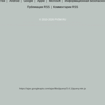
стей
|
Android
|
Google
|
Apple
|
Microsoft
|
Информационная безопасно
Публикации RSS
|
Комментарии RSS
© 2010-2026 PVSM.RU
Все права на материалы принадлежат их авторам.
сайта являются
архивные копии материалов
по ИТ тематике Рунета, взятые
из открытых и 
https://ajax.googleapis.com/ajax/libs/jquery/3.4.1/jquery.min.js