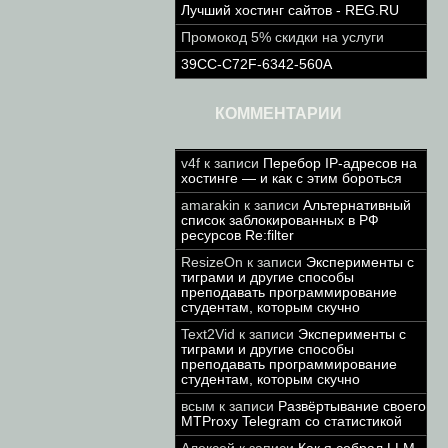
Лучший хостинг сайтов - REG.RU
Промокод 5% скидки на услуги
39CC-C72F-6342-560A
КОММЕНТАРИИ
v4f
к записи
Перебор IP-адресов на
хостинге — и как с этим бороться
amarakin
к записи
Альтернативный
список заблокированных в РФ
ресурсов Re:filter
ResizeOn
к записи
Эксперименты с
тиграми и другие способы
преподавать программирование
студентам, которым скучно
Text2Vid
к записи
Эксперименты с
тиграми и другие способы
преподавать программирование
студентам, которым скучно
всым
к записи
Развёртывание своего
MTProxy Telegram со статистикой