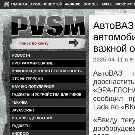
ГЛАВНАЯ
АРХИВ НОВОСТЕЙ
ANDROID
GOOGLE
APPLE
MICROSOF
АвтоВАЗ
автомоби
важной о
НОВОСТИ
2025-04-11
в 9
ПРОГРАММИРОВАНИЕ
АвтоВАЗ г
ИНФОРМАЦИОННАЯ БЕЗОПАСНОСТЬ
ЭТО ИНТЕРЕСНО
дооснастит
НАУЧНО-ПОПУЛЯРНОЕ
«ЭРА-ГЛОНА
ГАДЖЕТЫ И УСТРОЙСТВА ДЛЯ ГИКОВ
сообщил пр
ТЕКУЧКА
Lada во «ВК
JAVASCRIPT
«Ввиду тек
DIY ИЛИ СДЕЛАЙ САМ
ГАДЖЕТЫ
дооборудов
ANDROID