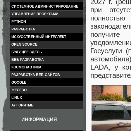
2027 г. (ре
СИСТЕМНОЕ АДМИНИСТРИРОВАНИЕ
при отсут
УПРАВЛЕНИЕ ПРОЕКТАМИ
полность
PYTHON
законодател
РАЗРАБОТКА
получите
ИСКУССТВЕННЫЙ ИНТЕЛЛЕКТ
уведомлен
OPEN SOURCE
Госуслуги 
БУДУЩЕЕ ЗДЕСЬ
автомобиле
ВЕБ-РАЗРАБОТКА
LADA, у ко
КОСМОНАВТИКА
представите
РАЗРАБОТКА ВЕБ-САЙТОВ
GOOGLE
ЖЕЛЕЗО
LINUX
АЛГОРИТМЫ
ИНФОРМАЦИЯ