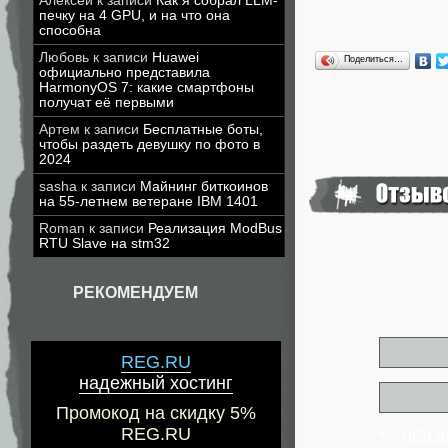
Алексей
к записи
Как я собрал LLM-
печку на 4 GPU, и на что она
способна
Любовь
к записи
Huawei
Поделиться…
официально представила
HarmonyOS 7: какие смартфоны
получат её первыми
Артем
к записи
Бесплатные боты,
чтобы раздеть девушку по фото в
2024
sasha
к записи
Майнинг биткоинов
на 55-летнем ветеране IBM 1401
Roman
к записи
Реализация ModBus
RTU Slave на stm32
РЕКОМЕНДУЕМ
REG.RU
надежный хостинг
Промокод на скидку 5%
REG.RU
* - обя