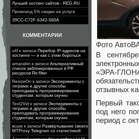
Лучший хостинг сайтов - REG.RU
Промокод 5% скидки на услуги
39CC-C72F-6342-560A
КОММЕНТАРИИ
Фото АвтоВ
v4f
к записи
Перебор IP-адресов на
В сентябре
хостинге — и как с этим бороться
электронных
amarakin
к записи
Альтернативный
список заблокированных в РФ
«ЭРА-ГЛО
ресурсов Re:filter
обязатель
ResizeOn
к записи
Эксперименты с
тиграми и другие способы
отзывных ка
преподавать программирование
студентам, которым скучно
Первый так
Text2Vid
к записи
Эксперименты с
тиграми и другие способы
под него по
преподавать программирование
студентам, которым скучно
период с ок
всым
к записи
Развёртывание своего
MTProxy Telegram со статистикой