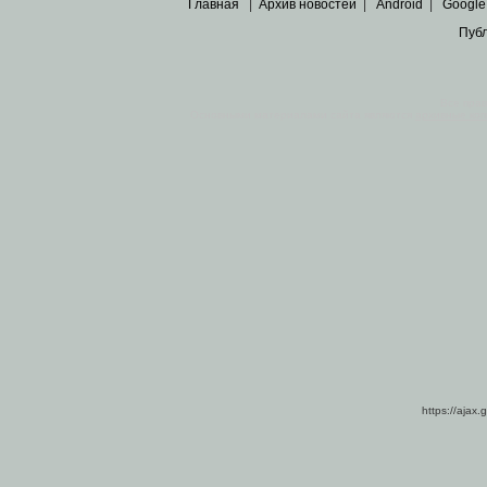
Главная
|
Архив новостей
|
Android
|
Google
Пуб
Все пра
Основными материалами сайта являются
архивные ко
https://ajax.