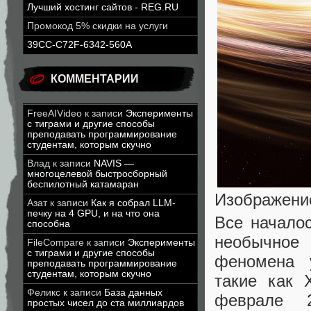
Лучший хостинг сайтов - REG.RU
Промокод 5% скидки на услуги
39CC-C72F-6342-560A
КОММЕНТАРИИ
FreeAIVideo
к записи
Эксперименты
с тиграми и другие способы
преподавать программирование
студентам, которым скучно
Влад
к записи
NAVIS —
многоцелевой быстросборный
беспилотный катамаран
Изображени
Азат
к записи
Как я собрал LLM-
печку на 4 GPU, и на что она
Все началос
способна
необычное 
FileCompare
к записи
Эксперименты
с тиграми и другие способы
феномена у
преподавать программирование
студентам, которым скучно
такие как 
Феликс
к записи
База данных
феврале 
простых чисел до ста миллиардов