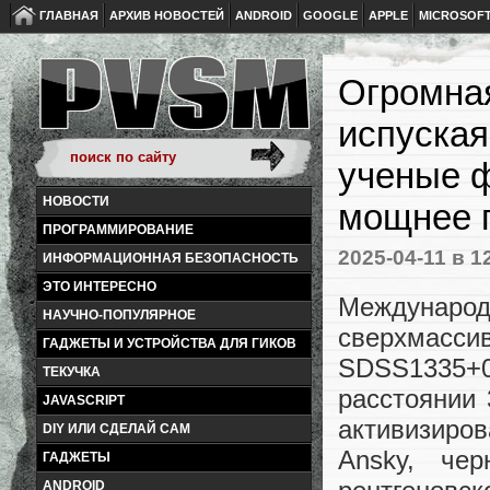
ГЛАВНАЯ
АРХИВ НОВОСТЕЙ
ANDROID
GOOGLE
APPLE
MICROSOF
Огромная
испуская
ученые ф
НОВОСТИ
мощнее 
ПРОГРАММИРОВАНИЕ
2025-04-11
в 1
ИНФОРМАЦИОННАЯ БЕЗОПАСНОСТЬ
ЭТО ИНТЕРЕСНО
Междунар
НАУЧНО-ПОПУЛЯРНОЕ
сверхмас
ГАДЖЕТЫ И УСТРОЙСТВА ДЛЯ ГИКОВ
SDSS1335+
ТЕКУЧКА
расстоянии 
JAVASCRIPT
активизиро
DIY ИЛИ СДЕЛАЙ САМ
Ansky, че
ГАДЖЕТЫ
ANDROID