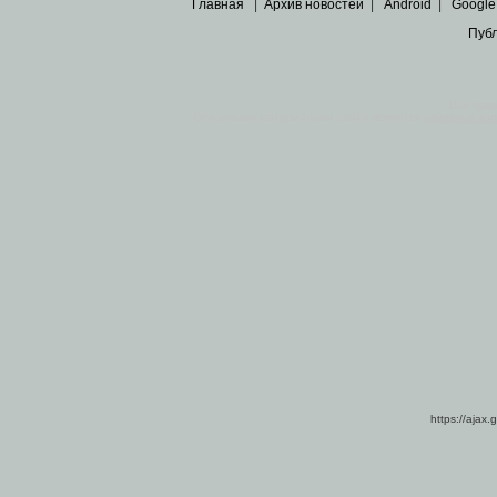
Главная
|
Архив новостей
|
Android
|
Google
Пуб
Все пра
Основными материалами сайта являются
архивные ко
https://ajax.