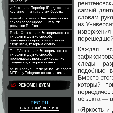
на коленке
рентгеновск
v4f
к записи
Перебор IP-адресов на
самый длит
хостинге — и как с этим бороться
словам рук
amarakin
к записи
Альтернативный
список заблокированных в РФ
из Универси
ресурсов Re:filter
извержени
ResizeOn
к записи
Эксперименты с
тиграми и другие способы
перешедшей 
преподавать программирование
студентам, которым скучно
Каждая в
Text2Vid
к записи
Эксперименты с
тиграми и другие способы
зафиксиров
преподавать программирование
следы раз
студентам, которым скучно
подобные в
всым
к записи
Развёртывание своего
MTProxy Telegram со статистикой
Вместо этог
который п
РЕКОМЕНДУЕМ
периодиче
объекта — в
REG.RU
надежный хостинг
«Яркость и 