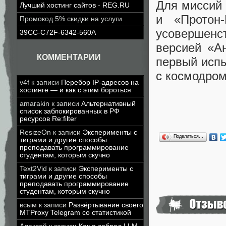
Для миссий 
Лучший хостинг сайтов - REG.RU
и «Протон
Промокод 5% скидки на услуги
усовершенс
39CC-C72F-6342-560A
версией «А
КОММЕНТАРИИ
первый испы
с космодром
v4f
к записи
Перебор IP-адресов на
хостинге — и как с этим бороться
amarakin
к записи
Альтернативный
список заблокированных в РФ
ресурсов Re:filter
ResizeOn
к записи
Эксперименты с
Поделиться…
тиграми и другие способы
преподавать программирование
студентам, которым скучно
Text2Vid
к записи
Эксперименты с
тиграми и другие способы
преподавать программирование
студентам, которым скучно
всым
к записи
Развёртывание своего
MTProxy Telegram со статистикой