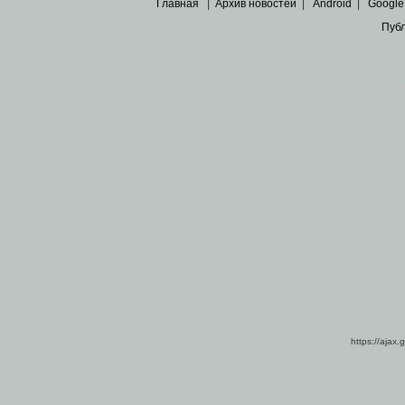
Главная
|
Архив новостей
|
Android
|
Google
Пуб
Все пра
Основными материалами сайта являются
архивные ко
https://ajax.