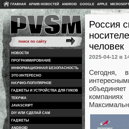
ГЛАВНАЯ
АРХИВ НОВОСТЕЙ
ANDROID
GOOGLE
APPLE
MICROSOF
Россия с
носителе
человек
НОВОСТИ
2025-04-12
в 1
ПРОГРАММИРОВАНИЕ
ИНФОРМАЦИОННАЯ БЕЗОПАСНОСТЬ
Сегодня, 
ЭТО ИНТЕРЕСНО
интересным
НАУЧНО-ПОПУЛЯРНОЕ
объединяет
ГАДЖЕТЫ И УСТРОЙСТВА ДЛЯ ГИКОВ
компаниях
ТЕКУЧКА
Максимальны
JAVASCRIPT
DIY ИЛИ СДЕЛАЙ САМ
ГАДЖЕТЫ
ANDROID