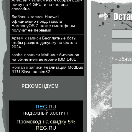
Алексей
к записи
Как я собрал LLM-
печку на 4 GPU, и на что она
способна
Любовь
к записи
Huawei
официально представила
HarmonyOS 7: какие смартфоны
получат её первыми
Артем
к записи
Бесплатные боты,
чтобы раздеть девушку по фото в
2024
sasha
к записи
Майнинг биткоинов
* - обя
на 55-летнем ветеране IBM 1401
Roman
к записи
Реализация ModBus
RTU Slave на stm32
РЕКОМЕНДУЕМ
REG.RU
надежный хостинг
Промокод на скидку 5%
REG.RU