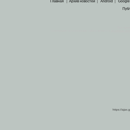
Главная
|
Архив новостей
|
Android
|
Google
Пуб
Все пра
Основными материалами сайта являются
архивные ко
https://ajax.