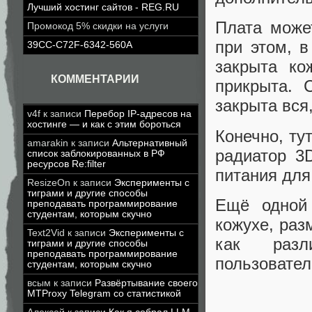
Лучший хостинг сайтов - REG.RU
Плата може
Промокод 5% скидки на услуги
при этом, в
39CC-C72F-6342-560A
закрыта ко
КОММЕНТАРИИ
прикрыта. 
закрыта вся
v4f
к записи
Перебор IP-адресов на
хостинге — и как с этим бороться
Конечно, ту
amarakin
к записи
Альтернативный
радиатор 3
список заблокированных в РФ
ресурсов Re:filter
питания для
ResizeOn
к записи
Эксперименты с
тиграми и другие способы
Ещё одной
преподавать программирование
студентам, которым скучно
кожухе, раз
Text2Vid
к записи
Эксперименты с
как раз
тиграми и другие способы
преподавать программирование
пользовател
студентам, которым скучно
всым
к записи
Развёртывание своего
MTProxy Telegram со статистикой