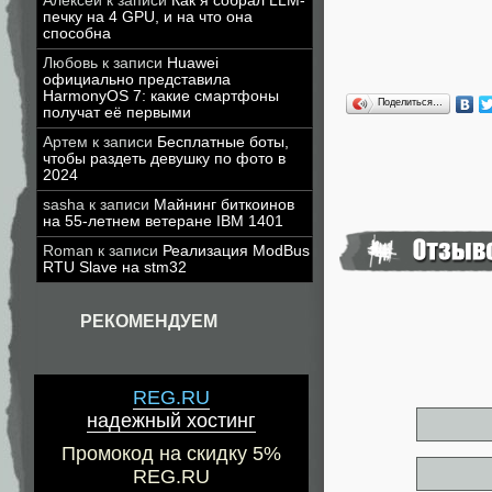
Алексей
к записи
Как я собрал LLM-
печку на 4 GPU, и на что она
способна
Любовь
к записи
Huawei
официально представила
HarmonyOS 7: какие смартфоны
Поделиться…
получат её первыми
Артем
к записи
Бесплатные боты,
чтобы раздеть девушку по фото в
2024
sasha
к записи
Майнинг биткоинов
на 55-летнем ветеране IBM 1401
Roman
к записи
Реализация ModBus
RTU Slave на stm32
РЕКОМЕНДУЕМ
REG.RU
надежный хостинг
Промокод на скидку 5%
REG.RU