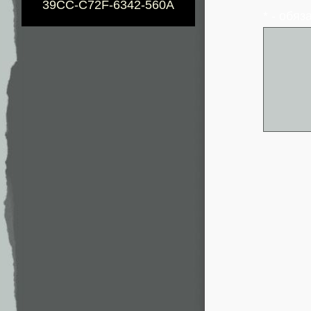
39CC-C72F-6342-560A
* - обя