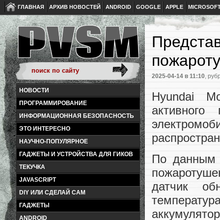
ГЛАВНАЯ
АРХИВ НОВОСТЕЙ
ANDROID
GOOGLE
APPLE
MICROSOF
Представ
пожароту
2025-04-14
в 11:10
, руб
НОВОСТИ
Hyundai M
ПРОГРАММИРОВАНИЕ
активного
ИНФОРМАЦИОННАЯ БЕЗОПАСНОСТЬ
электромо
ЭТО ИНТЕРЕСНО
распростран
НАУЧНО-ПОПУЛЯРНОЕ
ГАДЖЕТЫ И УСТРОЙСТВА ДЛЯ ГИКОВ
По данным 
ТЕКУЧКА
пожаротуше
JAVASCRIPT
датчик об
DIY ИЛИ СДЕЛАЙ САМ
температ
ГАДЖЕТЫ
аккумулят
ANDROID