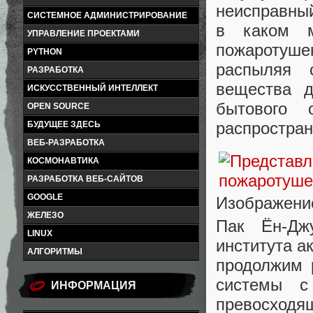
неисправный
СИСТЕМНОЕ АДМИНИСТРИРОВАНИЕ
в каком м
УПРАВЛЕНИЕ ПРОЕКТАМИ
пожаротуш
PYTHON
распыляя 
РАЗРАБОТКА
вещества 
ИСКУССТВЕННЫЙ ИНТЕЛЛЕКТ
бытового 
OPEN SOURCE
распростран
БУДУЩЕЕ ЗДЕСЬ
ВЕБ-РАЗРАБОТКА
КОСМОНАВТИКА
РАЗРАБОТКА ВЕБ-САЙТОВ
GOOGLE
Изображение
ЖЕЛЕЗО
Пак Ён-Джу
LINUX
института а
АЛГОРИТМЫ
продолжим 
системы с
ИНФОРМАЦИЯ
превосходя