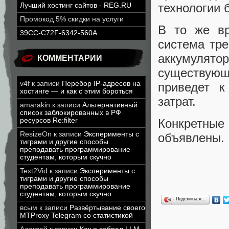
технологии 
Лучший хостинг сайтов - REG.RU
Промокод 5% скидки на услуги
В то же вр
39CC-C72F-6342-560A
система тр
аккумулятор
КОММЕНТАРИИ
существующ
v4f
к записи
Перебор IP-адресов на
приведет к
хостинге — и как с этим бороться
затрат.
amarakin
к записи
Альтернативный
список заблокированных в РФ
ресурсов Re:filter
Конкретны
ResizeOn
к записи
Эксперименты с
объявлены.
тиграми и другие способы
преподавать программирование
студентам, которым скучно
Text2Vid
к записи
Эксперименты с
тиграми и другие способы
преподавать программирование
студентам, которым скучно
Поделиться…
всым
к записи
Развёртывание своего
MTProxy Telegram со статистикой