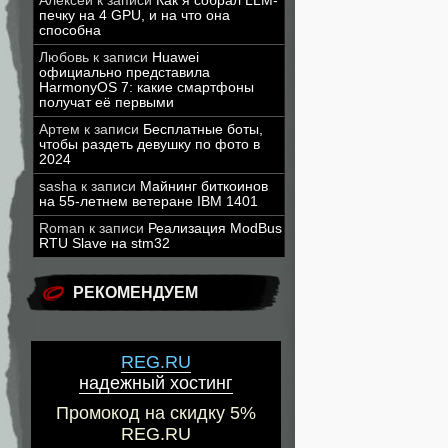
Алексей
к записи
Как я собрал LLM-
печку на 4 GPU, и на что она
способна
Любовь
к записи
Huawei
официально представила
HarmonyOS 7: какие смартфоны
получат её первыми
Артем
к записи
Бесплатные боты,
чтобы раздеть девушку по фото в
2024
sasha
к записи
Майнинг биткоинов
на 55-летнем ветеране IBM 1401
Roman
к записи
Реализация ModBus
RTU Slave на stm32
РЕКОМЕНДУЕМ
REG.RU
надежный хостинг
Промокод на скидку 5%
REG.RU