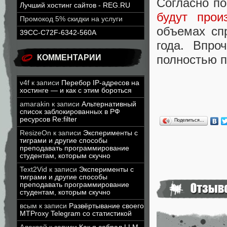
Согласно п
Лучший хостинг сайтов - REG.RU
будут прои
Промокод 5% скидки на услуги
объемах сп
39CC-C72F-6342-560A
года. Впро
полностью 
КОММЕНТАРИИ
v4f
к записи
Перебор IP-адресов на
хостинге — и как с этим бороться
amarakin
к записи
Альтернативный
список заблокированных в РФ
ресурсов Re:filter
Поделиться…
ResizeOn
к записи
Эксперименты с
тиграми и другие способы
преподавать программирование
студентам, которым скучно
Text2Vid
к записи
Эксперименты с
тиграми и другие способы
преподавать программирование
студентам, которым скучно
всым
к записи
Развёртывание своего
MTProxy Telegram со статистикой