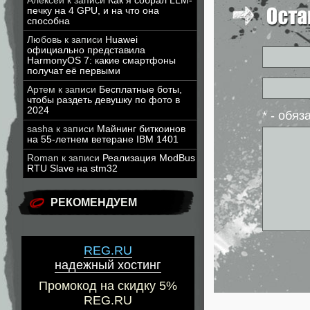
Алексей
к записи
Как я собрал LLM-
печку на 4 GPU, и на что она
способна
Любовь
к записи
Huawei
официально представила
HarmonyOS 7: какие смартфоны
получат её первыми
Артем
к записи
Бесплатные боты,
чтобы раздеть девушку по фото в
2024
* - обя
sasha
к записи
Майнинг биткоинов
на 55-летнем ветеране IBM 1401
Roman
к записи
Реализация ModBus
RTU Slave на stm32
РЕКОМЕНДУЕМ
REG.RU
надежный хостинг
Промокод на скидку 5%
REG.RU