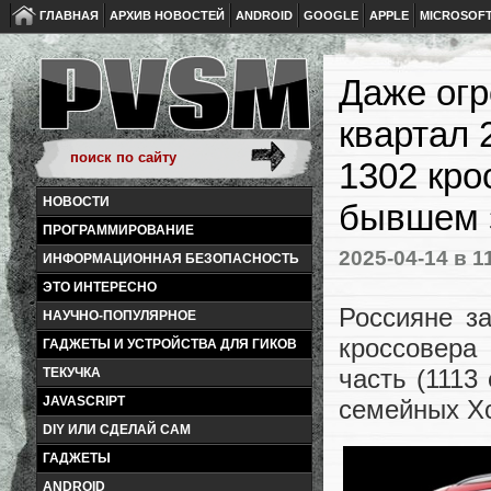
ГЛАВНАЯ
АРХИВ НОВОСТЕЙ
ANDROID
GOOGLE
APPLE
MICROSOF
Даже огр
квартал 
1302 кро
НОВОСТИ
бывшем 
ПРОГРАММИРОВАНИЕ
2025-04-14
в 1
ИНФОРМАЦИОННАЯ БЕЗОПАСНОСТЬ
ЭТО ИНТЕРЕСНО
Россияне з
НАУЧНО-ПОПУЛЯРНОЕ
кроссовера
ГАДЖЕТЫ И УСТРОЙСТВА ДЛЯ ГИКОВ
часть (1113
ТЕКУЧКА
JAVASCRIPT
семейных Xc
DIY ИЛИ СДЕЛАЙ САМ
ГАДЖЕТЫ
ANDROID