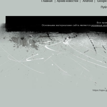
Главная
|
Архив новостей
|
Android
|
Google
Пуб
Все пра
Основными материалами сайта являются
архивные ко
https://ajax.