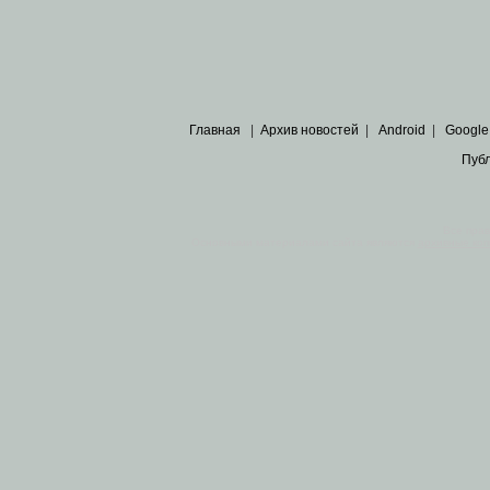
Главная
|
Архив новостей
|
Android
|
Google
Пуб
Все пра
Основными материалами сайта являются
архивные ко