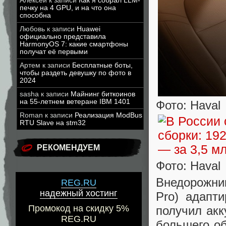
Алексей
к записи
Как я собрал LLM-
печку на 4 GPU, и на что она
способна
Любовь
к записи
Huawei
официально представила
HarmonyOS 7: какие смартфоны
получат её первыми
Артем
к записи
Бесплатные боты,
чтобы раздеть девушку по фото в
2024
sasha
к записи
Майнинг биткоинов
на 55-летнем ветеране IBM 1401
Фото: Haval
Roman
к записи
Реализация ModBus
RTU Slave на stm32
РЕКОМЕНДУЕМ
Фото: Haval
Внедорожник
REG.RU
надежный хостинг
Pro) адапт
Промокод на скидку 5%
получил акк
REG.RU
большего об