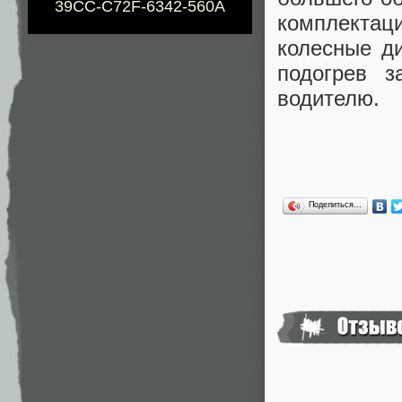
39CC-C72F-6342-560A
комплекта
колесные ди
подогрев 
водителю.
Поделиться…