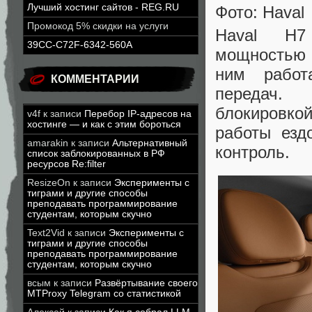
Лучший хостинг сайтов - REG.RU
Фото: Haval
Промокод 5% скидки на услуги
Haval H7
39CC-C72F-6342-560A
мощностью 
ним работа
КОММЕНТАРИИ
передач.
блокировко
v4f
к записи
Перебор IP-адресов на
хостинге — и как с этим бороться
работы езд
amarakin
к записи
Альтернативный
контроль.
список заблокированных в РФ
ресурсов Re:filter
ResizeOn
к записи
Эксперименты с
тиграми и другие способы
преподавать программирование
студентам, которым скучно
Text2Vid
к записи
Эксперименты с
тиграми и другие способы
преподавать программирование
студентам, которым скучно
всым
к записи
Развёртывание своего
MTProxy Telegram со статистикой