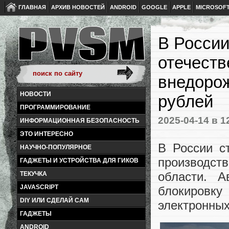
ГЛАВНАЯ
АРХИВ НОВОСТЕЙ
ANDROID
GOOGLE
APPLE
MICROSOF
В России
отечеств
внедорож
НОВОСТИ
рублей
ПРОГРАММИРОВАНИЕ
2025-04-14
в 1
ИНФОРМАЦИОННАЯ БЕЗОПАСНОСТЬ
ЭТО ИНТЕРЕСНО
В России с
НАУЧНО-ПОПУЛЯРНОЕ
производст
ГАДЖЕТЫ И УСТРОЙСТВА ДЛЯ ГИКОВ
области. А
ТЕКУЧКА
JAVASCRIPT
блокировк
DIY ИЛИ СДЕЛАЙ САМ
электронных
ГАДЖЕТЫ
ANDROID