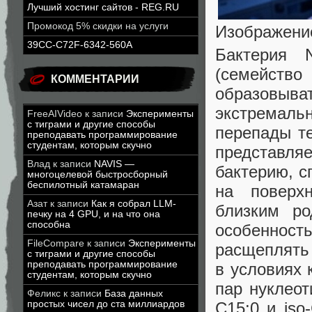
Лучший хостинг сайтов - REG.RU
Промокод 5% скидки на услуги
Изображение
39CC-C72F-6342-560A
Бактерия N
(семейство
КОММЕНТАРИИ
образовыв
экстремал
FreeAIVideo
к записи
Эксперименты
с тиграми и другие способы
перепады т
преподавать программирование
студентам, которым скучно
представл
Влад
к записи
NAVIS —
бактерию, 
многоцелевой быстросборный
беспилотный катамаран
на поверх
Азат
к записи
Как я собрал LLM-
близким род
печку на 4 GPU, и на что она
способна
особеннос
FileCompare
к записи
Эксперименты
расщеплять 
с тиграми и другие способы
преподавать программирование
в условиях 
студентам, которым скучно
пар нуклеот
Феликс
к записи
База данных
C15:0 и iso
простых чисел до ста миллиардов