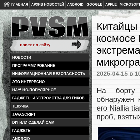
ГЛАВНАЯ
АРХИВ НОВОСТЕЙ
ANDROID
GOOGLE
APPLE
MICROSOF
Китайцы 
космосе 
экстрема
НОВОСТИ
микрогр
ПРОГРАММИРОВАНИЕ
2025-04-15
в 1
ИНФОРМАЦИОННАЯ БЕЗОПАСНОСТЬ
ЭТО ИНТЕРЕСНО
На борту 
НАУЧНО-ПОПУЛЯРНОЕ
обнаружен 
ГАДЖЕТЫ И УСТРОЙСТВА ДЛЯ ГИКОВ
его Niallia 
ТЕКУЧКА
JAVASCRIPT
проб, взяты
DIY ИЛИ СДЕЛАЙ САМ
ГАДЖЕТЫ
ANDROID