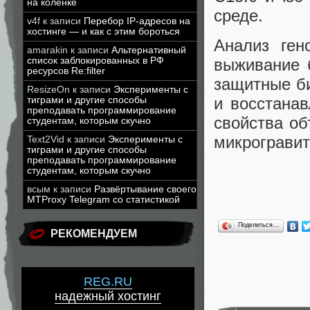
на коленке
среде.
v4f
к записи
Перебор IP-адресов на
хостинге — и как с этим бороться
Анализ ген
amarakin
к записи
Альтернативный
список заблокированных в РФ
выживание 
ресурсов Re:filter
защитные би
ResizeOn
к записи
Эксперименты с
и восстана
тиграми и другие способы
преподавать программирование
свойства об
студентам, которым скучно
микрогравит
Text2Vid
к записи
Эксперименты с
тиграми и другие способы
преподавать программирование
студентам, которым скучно
всым
к записи
Развёртывание своего
MTProxy Telegram со статистикой
Поделиться…
РЕКОМЕНДУЕМ
REG.RU
надежный хостинг