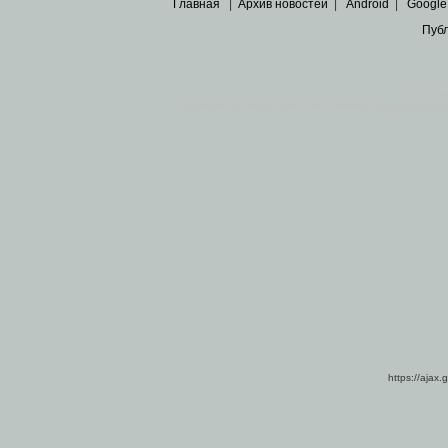
Главная
|
Архив новостей
|
Android
|
Google
Пуб
Все пра
Основными материалами сайта являются
архивные ко
https://ajax.