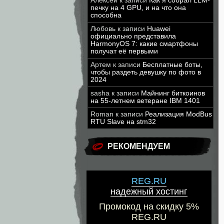
Алексей
к записи
Как я собрал LLM-
печку на 4 GPU, и на что она
способна
Любовь
к записи
Huawei
официально представила
HarmonyOS 7: какие смартфоны
получат её первыми
Артем
к записи
Бесплатные боты,
чтобы раздеть девушку по фото в
2024
sasha
к записи
Майнинг биткоинов
на 55-летнем ветеране IBM 1401
Roman
к записи
Реализация ModBus
RTU Slave на stm32
РЕКОМЕНДУЕМ
REG.RU
надежный хостинг
Промокод на скидку 5%
REG.RU