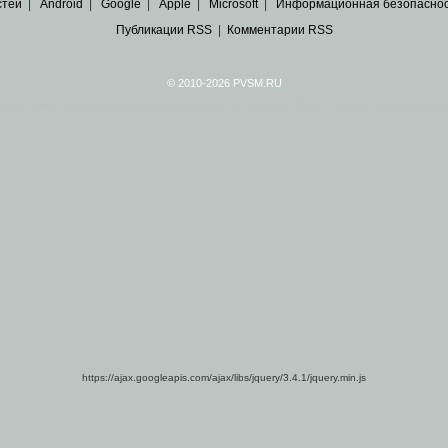
стей
|
Android
|
Google
|
Apple
|
Microsoft
|
Информационная безопасно
Публикации RSS
|
Комментарии RSS
© 2010-2026 PVSM.RU
Все права на материалы принадлежат их авторам.
сайта являются
архивные копии материалов
по ИТ тематике Рунета, взятые
из открытых и 
https://ajax.googleapis.com/ajax/libs/jquery/3.4.1/jquery.min.js