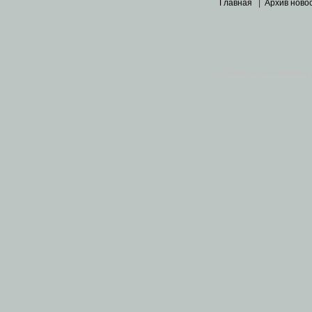
Главная
|
Архив ново
Основными материалами 