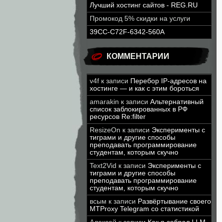
Лучший хостинг сайтов - REG.RU
Промокод 5% скидки на услуги
39CC-C72F-6342-560A
КОММЕНТАРИИ
v4f
к записи
Перебор IP-адресов на
хостинге — и как с этим бороться
amarakin
к записи
Альтернативный
список заблокированных в РФ
ресурсов Re:filter
ResizeOn
к записи
Эксперименты с
тиграми и другие способы
преподавать программирование
студентам, которым скучно
Text2Vid
к записи
Эксперименты с
тиграми и другие способы
преподавать программирование
студентам, которым скучно
всым
к записи
Развёртывание своего
MTProxy Telegram со статистикой