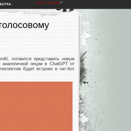
Select Language
▼
АБОТКА
 голосовому
nAI, готовится представить новую
ю аналогичной опции в ChatGPT от
теллектом будет встроен в чат-бот