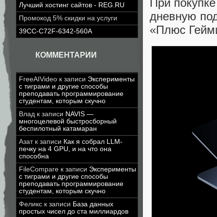
При покупке
Лучший хостинг сайтов - REG.RU
дневную под
Промокод 5% скидки на услуги
«Плюс Гейми
39CC-C72F-6342-560A
КОММЕНТАРИИ
FreeAIVideo
к записи
Эксперименты
с тиграми и другие способы
преподавать программирование
студентам, которым скучно
Влад
к записи
NAVIS —
многоцелевой быстросборный
беспилотный катамаран
Азат
к записи
Как я собрал LLM-
печку на 4 GPU, и на что она
способна
FileCompare
к записи
Эксперименты
с тиграми и другие способы
преподавать программирование
студентам, которым скучно
Феликс
к записи
База данных
простых чисел до ста миллиардов