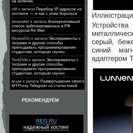
на коленке
v4f
к записи
Перебор IP-адресов на
хостинге — и как с этим бороться
Иллюстраци
amarakin
к записи
Альтернативный
Устройств
список заблокированных в РФ
ресурсов Re:filter
металличес
ResizeOn
к записи
Эксперименты с
серый, беж
тиграми и другие способы
преподавать программирование
синий маг
студентам, которым скучно
адаптером 
Text2Vid
к записи
Эксперименты с
тиграми и другие способы
преподавать программирование
студентам, которым скучно
всым
к записи
Развёртывание своего
MTProxy Telegram со статистикой
РЕКОМЕНДУЕМ
REG.RU
надежный хостинг