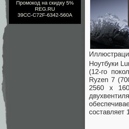
Промокод на скидку 5%
REG.RU
39CC-C72F-6342-560A
Иллюстраци
Ноутбуки Lu
(12-го поко
Ryzen 7 (7
2560 х 16
двухвенти
обеспечив
составляет 1