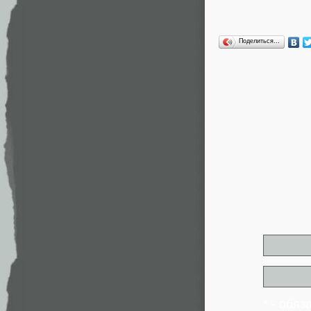
Поделиться…
* - обя