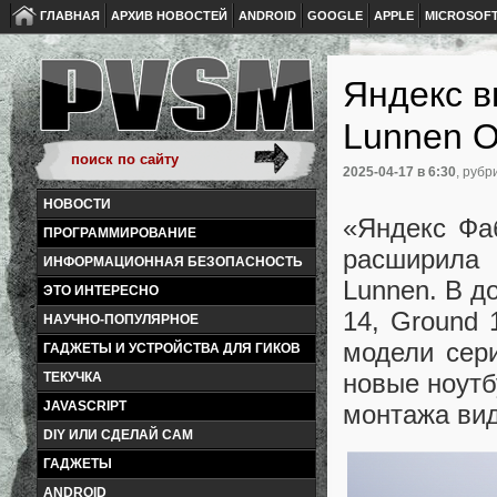
ГЛАВНАЯ
АРХИВ НОВОСТЕЙ
ANDROID
GOOGLE
APPLE
MICROSOF
Яндекс в
Lunnen O
2025-04-17
в 6:30
, рубр
НОВОСТИ
«Яндекс Фа
ПРОГРАММИРОВАНИЕ
расширила 
ИНФОРМАЦИОННАЯ БЕЗОПАСНОСТЬ
Lunnen. В д
ЭТО ИНТЕРЕСНО
14, Ground 
НАУЧНО-ПОПУЛЯРНОЕ
модели сери
ГАДЖЕТЫ И УСТРОЙСТВА ДЛЯ ГИКОВ
новые ноутб
ТЕКУЧКА
JAVASCRIPT
монтажа вид
DIY ИЛИ СДЕЛАЙ САМ
ГАДЖЕТЫ
ANDROID