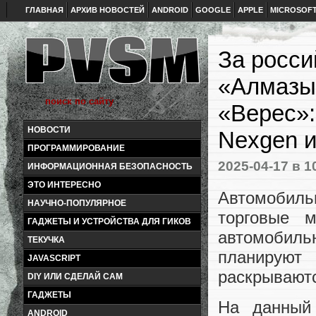
ГЛАВНАЯ
АРХИВ НОВОСТЕЙ
ANDROID
GOOGLE
APPLE
MICROSOF
За росси
«Алмазы
«Верес»:
НОВОСТИ
Nexgen и
ПРОГРАММИРОВАНИЕ
2025-04-17
в 1
ИНФОРМАЦИОННАЯ БЕЗОПАСНОСТЬ
ЭТО ИНТЕРЕСНО
Автомобил
НАУЧНО-ПОПУЛЯРНОЕ
торговые 
ГАДЖЕТЫ И УСТРОЙСТВА ДЛЯ ГИКОВ
автомобиль
ТЕКУЧКА
планируют
JAVASCRIPT
раскрывают
DIY ИЛИ СДЕЛАЙ САМ
ГАДЖЕТЫ
На данный
ANDROID