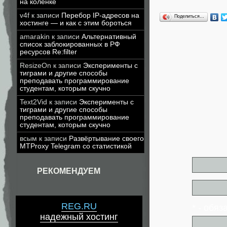
на коленке
v4f
к записи
Перебор IP-адресов на
Поделиться…
хостинге — и как с этим бороться
amarakin
к записи
Альтернативный
список заблокированных в РФ
ресурсов Re:filter
ResizeOn
к записи
Эксперименты с
тиграми и другие способы
преподавать программирование
студентам, которым скучно
Text2Vid
к записи
Эксперименты с
тиграми и другие способы
преподавать программирование
студентам, которым скучно
всым
к записи
Развёртывание своего
MTProxy Telegram со статистикой
РЕКОМЕНДУЕМ
REG.RU
* - обя
надежный хостинг