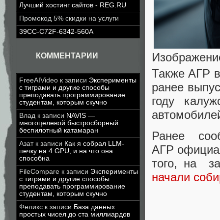
Лучший хостинг сайтов - REG.RU
Промокод 5% скидки на услуги
39CC-C72F-6342-560A
Изображение
КОММЕНТАРИИ
Также АГР в
FreeAIVideo
к записи
Эксперименты
ранее выпус
с тиграми и другие способы
преподавать программирование
году калуж
студентам, которым скучно
автомобилей
Влад
к записи
NAVIS —
многоцелевой быстросборный
беспилотный катамаран
Ранее соо
Азат
к записи
Как я собрал LLM-
АГР официа
печку на 4 GPU, и на что она
способна
того, на з
FileCompare
к записи
Эксперименты
начали соби
с тиграми и другие способы
преподавать программирование
студентам, которым скучно
Феликс
к записи
База данных
простых чисел до ста миллиардов