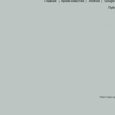
Главная
|
Архив новостей
|
Android
|
Google
Пуб
Все пра
Основными материалами сайта являются
архивные ко
https://ajax.