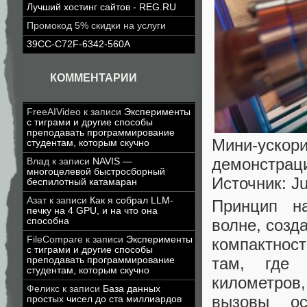
Лучший хостинг сайтов - REG.RU
Промокод 5% скидки на услуги
39CC-C72F-6342-560A
КОММЕНТАРИИ
FreeAIVideo
к записи
Эксперименты
с тиграми и другие способы
преподавать программирование
Мини-ускор
студентам, которым скучно
демонстраци
Влад
к записи
NAVIS —
многоцелевой быстросборный
Источник: Ju
беспилотный катамаран
Азат
к записи
Как я собрал LLM-
Принцип на
печку на 4 GPU, и на что она
волне, созд
способна
FileCompare
к записи
Эксперименты
компактност
с тиграми и другие способы
там, где 
преподавать программирование
студентам, которым скучно
километров
Феликс
к записи
База данных
вызовы ос
простых чисел до ста миллиардов