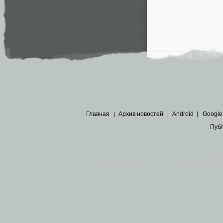
Главная
|
Архив новостей
|
Android
|
Google
Пуб
Все пра
Основными материалами сайта являются
архивные ко