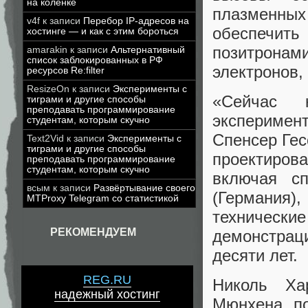
на коленке
плазменны
v4f
к записи
Перебор IP-адресов на
обеспечить
хостинге — и как с этим бороться
позитрон
amarakin
к записи
Альтернативный
список заблокированных в РФ
электронов,
ресурсов Re:filter
ResizeOn
к записи
Эксперименты с
«Сейчас 
тиграми и другие способы
преподавать программирование
эксперимент
студентам, которым скучно
Спенсер Гес
Text2Vid
к записи
Эксперименты с
тиграми и другие способы
проектиров
преподавать программирование
студентам, которым скучно
включая с
всым
к записи
Развёртывание своего
(Германия)
MTProxy Telegram со статистикой
технически
РЕКОМЕНДУЕМ
демонстрац
десяти лет.
REG.RU
Николь Ха
надежный хостинг
Мюнхена, по