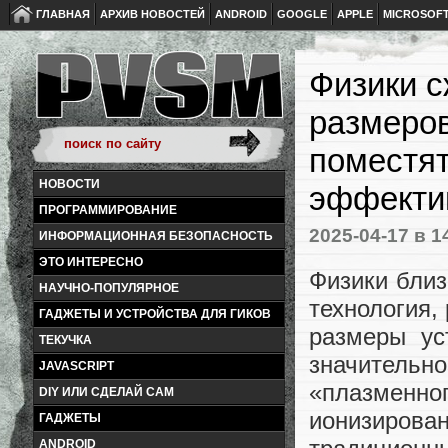
ГЛАВНАЯ
АРХИВ НОВОСТЕЙ
ANDROID
GOOGLE
APPLE
MICROSOF
Физики с
размеров
поместят
НОВОСТИ
эффекти
ПРОГРАММИРОВАНИЕ
2025-04-17
в 1
ИНФОРМАЦИОННАЯ БЕЗОПАСНОСТЬ
ЭТО ИНТЕРЕСНО
Физики близ
НАУЧНО-ПОПУЛЯРНОЕ
технология,
ГАДЖЕТЫ И УСТРОЙСТВА ДЛЯ ГИКОВ
размеры ус
ТЕКУЧКА
значительн
JAVASCRIPT
«плазменно
DIY ИЛИ СДЕЛАЙ САМ
ионизиров
ГАДЖЕТЫ
ANDROID