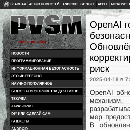
ГЛАВНАЯ
АРХИВ НОВОСТЕЙ
ANDROID
GOOGLE
APPLE
MICROSOF
OpenAI г
безопасн
Обновлён
НОВОСТИ
корректи
ПРОГРАММИРОВАНИЕ
риск
ИНФОРМАЦИОННАЯ БЕЗОПАСНОСТЬ
ЭТО ИНТЕРЕСНО
2025-04-18
в 7
НАУЧНО-ПОПУЛЯРНОЕ
OpenAI обн
ГАДЖЕТЫ И УСТРОЙСТВА ДЛЯ ГИКОВ
механизм,
ТЕКУЧКА
JAVASCRIPT
разрабатыв
DIY ИЛИ СДЕЛАЙ САМ
мер предост
ГАДЖЕТЫ
В обновлён
ANDROID