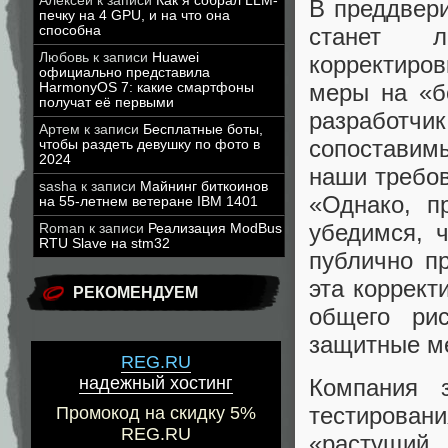
Алексей
к записи
Как я собрал LLM-
В преддвери
печку на 4 GPU, и на что она
станет л
способна
Любовь
к записи
Huawei
корректиров
официально представила
меры на «б
HarmonyOS 7: какие смартфоны
получат её первыми
разработчи
Артем
к записи
Бесплатные боты,
сопоставим
чтобы раздеть девушку по фото в
2024
наши требов
sasha
к записи
Майнинг биткоинов
«Однако, п
на 55-летнем ветеране IBM 1401
убедимся, 
Roman
к записи
Реализация ModBus
RTU Slave на stm32
публично пр
эта коррект
РЕКОМЕНДУЕМ
общего ри
защитные ме
REG.RU
надежный хостинг
Компания з
тестирован
Промокод на скидку 5%
REG.RU
«растущий 