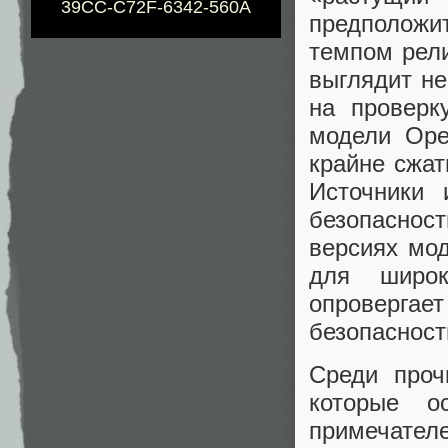
39CC-C72F-6342-560A
предположи
темпом рели
выглядит не
на проверк
модели Ope
крайне сжа
Источники 
безопаснос
версиях мод
для широк
опровергае
безопасност
Среди проч
которые о
примечате