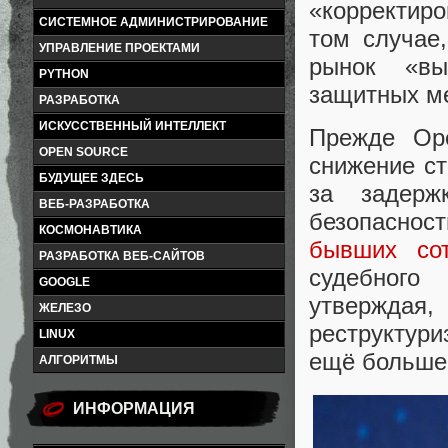
«корректир
СИСТЕМНОЕ АДМИНИСТРИРОВАНИЕ
том случае
УПРАВЛЕНИЕ ПРОЕКТАМИ
рынок «вы
PYTHON
защитных м
РАЗРАБОТКА
ИСКУССТВЕННЫЙ ИНТЕЛЛЕКТ
Прежде Ope
OPEN SOURCE
снижение ст
БУДУЩЕЕ ЗДЕСЬ
за задерж
ВЕБ-РАЗРАБОТКА
безопаснос
КОСМОНАВТИКА
бывших сот
РАЗРАБОТКА ВЕБ-САЙТОВ
судебного
GOOGLE
утвержда
ЖЕЛЕЗО
реструкту
LINUX
ещё большей
АЛГОРИТМЫ
ИНФОРМАЦИЯ