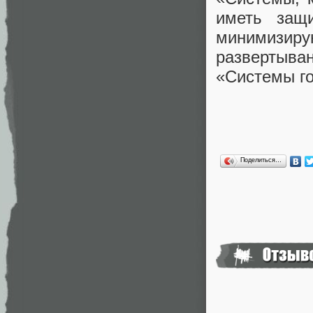
иметь защ
минимизирую
развертыв
«Системы го
Поделиться…