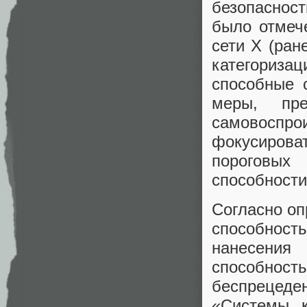
безопасност
было отмеч
сети X (ран
категориза
способные 
меры, пр
самовоспро
фокусироват
пороговых
способности
Согласно оп
способнос
нанесени
способност
беспрецеде
«Системы, 