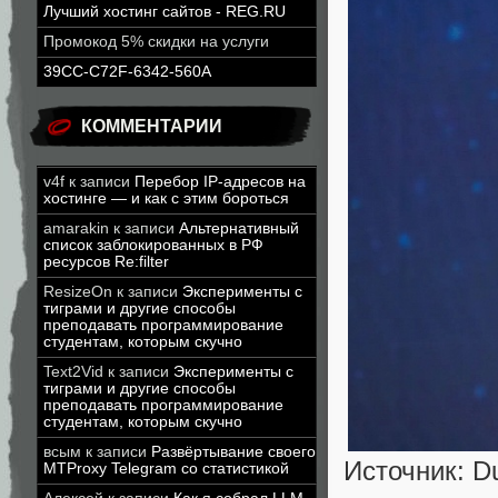
Лучший хостинг сайтов - REG.RU
Промокод 5% скидки на услуги
39CC-C72F-6342-560A
КОММЕНТАРИИ
v4f
к записи
Перебор IP-адресов на
хостинге — и как с этим бороться
amarakin
к записи
Альтернативный
список заблокированных в РФ
ресурсов Re:filter
ResizeOn
к записи
Эксперименты с
тиграми и другие способы
преподавать программирование
студентам, которым скучно
Text2Vid
к записи
Эксперименты с
тиграми и другие способы
преподавать программирование
студентам, которым скучно
всым
к записи
Развёртывание своего
Источник: D
MTProxy Telegram со статистикой