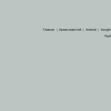
Главная
|
Архив новостей
|
Android
|
Google
Пуб
Все пра
Основными материалами сайта являются
архивные ко