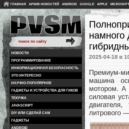
ГЛАВНАЯ
АРХИВ НОВОСТЕЙ
ANDROID
GOOGLE
APPLE
MICROSOF
Полнопри
намного 
гибридн
НОВОСТИ
2025-04-18
в 1
ПРОГРАММИРОВАНИЕ
ИНФОРМАЦИОННАЯ БЕЗОПАСНОСТЬ
Премиум-ми
ЭТО ИНТЕРЕСНО
машина ос
НАУЧНО-ПОПУЛЯРНОЕ
мотором. А 
ГАДЖЕТЫ И УСТРОЙСТВА ДЛЯ ГИКОВ
силовая уст
ТЕКУЧКА
двигателя,
JAVASCRIPT
литрового —
DIY ИЛИ СДЕЛАЙ САМ
ГАДЖЕТЫ
ANDROID