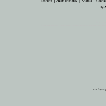
Главная
|
Архив новостей
|
Android
|
Google
Пуб
Все пра
Основными материалами сайта являются
архивные ко
https://ajax.