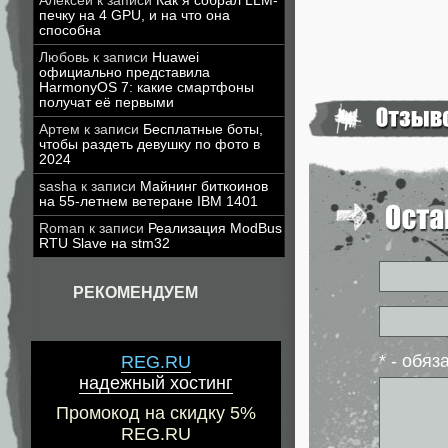
Алексей
к записи
Как я собрал LLM-
печку на 4 GPU, и на что она
способна
Любовь
к записи
Huawei
официально представила
HarmonyOS 7: какие смартфоны
получат её первыми
Артем
к записи
Бесплатные боты,
чтобы раздеть девушку по фото в
2024
sasha
к записи
Майнинг биткоинов
на 55-летнем ветеране IBM 1401
Roman
к записи
Реализация ModBus
RTU Slave на stm32
РЕКОМЕНДУЕМ
* - обя
REG.RU
надежный хостинг
Промокод на скидку 5%
REG.RU