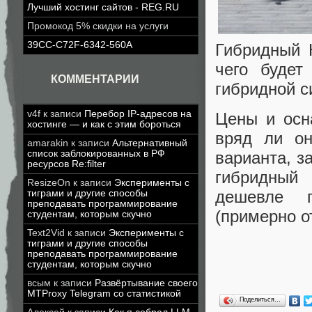
Лучший хостинг сайтов - REG.RU
Промокод 5% скидки на услуги
39CC-C72F-6342-560A
Гибридный 
чего будет
КОММЕНТАРИИ
гибридной с
v4f
к записи
Перебор IP-адресов на
Цены и осн
хостинге — и как с этим бороться
вряд ли он
amarakin
к записи
Альтернативный
список заблокированных в РФ
варианта, з
ресурсов Re:filter
гибридный
ResizeOn
к записи
Эксперименты с
дешевле г
тиграми и другие способы
преподавать программирование
(примерно о
студентам, которым скучно
Text2Vid
к записи
Эксперименты с
тиграми и другие способы
преподавать программирование
студентам, которым скучно
всым
к записи
Развёртывание своего
MTProxy Telegram со статистикой
Поделиться…