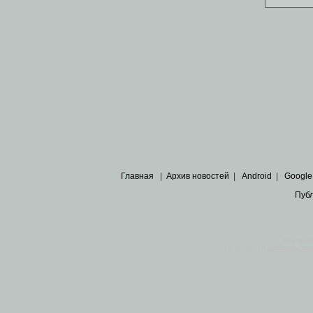
Главная
|
Архив новостей
|
Android
|
Google
Пуб
Все пра
Основными материалами сайта являются
архивные ко