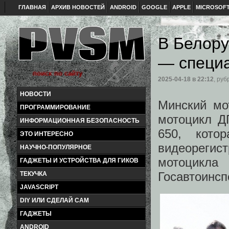
ГЛАВНАЯ
АРХИВ НОВОСТЕЙ
ANDROID
GOOGLE
APPLE
MICROSOF
В Белору
— специ
2025-04-18
в 22:12
, руб
НОВОСТИ
Минский мо
ПРОГРАММИРОВАНИЕ
мотоцикл Д
ИНФОРМАЦИОННАЯ БЕЗОПАСНОСТЬ
650, кото
ЭТО ИНТЕРЕСНО
видеорегис
НАУЧНО-ПОПУЛЯРНОЕ
мотоцикла
ГАДЖЕТЫ И УСТРОЙСТВА ДЛЯ ГИКОВ
Госавтоинсп
ТЕКУЧКА
JAVASCRIPT
DIY ИЛИ СДЕЛАЙ САМ
ГАДЖЕТЫ
ANDROID