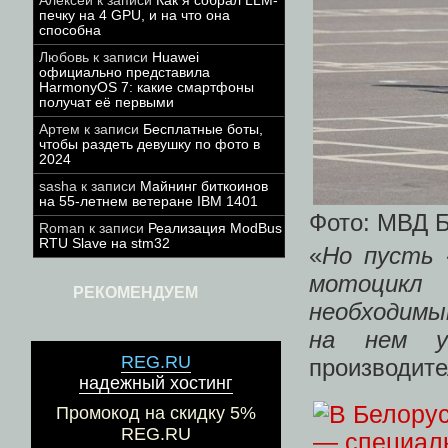
Алексей
к записи
Как я собрал LLM-
печку на 4 GPU, и на что она
способна
Любовь
к записи
Huawei
официально представила
HarmonyOS 7: какие смартфоны
получат её первыми
Артем
к записи
Бесплатные боты,
чтобы раздеть девушку по фото в
2024
sasha
к записи
Майнинг биткоинов
на 55-летнем ветеране IBM 1401
Фото: МВД 
Roman
к записи
Реализация ModBus
RTU Slave на stm32
«
Но пусть 
мотоцикл 
РЕКОМЕНДУЕМ
необходимы
на нем у
REG.RU
производите
надежный хостинг
Промокод на скидку 5%
REG.RU