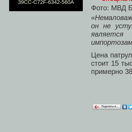
39CC-C72F-6342-560A
Фото: МВД 
«
Немаловаж
он не усту
является
импортоза
Цена патрул
стоит 15 ты
примерно 38
Поделиться…