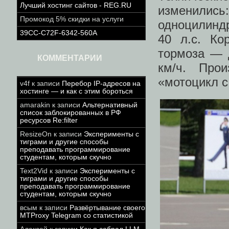
Лучший хостинг сайтов - REG.RU
изменились
Промокод 5% скидки на услуги
одноцилинд
39CC-C72F-6342-560A
40 л.с. Ко
тормоза — 
КОММЕНТАРИИ
км/ч. Про
«мотоцикл с 
v4f
к записи
Перебор IP-адресов на
хостинге — и как с этим бороться
amarakin
к записи
Альтернативный
список заблокированных в РФ
ресурсов Re:filter
ResizeOn
к записи
Эксперименты с
тиграми и другие способы
преподавать программирование
студентам, которым скучно
Text2Vid
к записи
Эксперименты с
тиграми и другие способы
преподавать программирование
студентам, которым скучно
всым
к записи
Развёртывание своего
MTProxy Telegram со статистикой