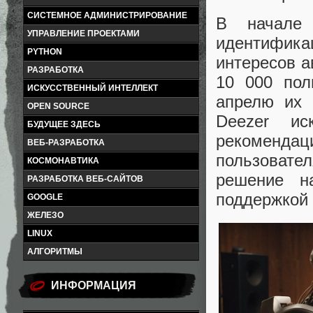
СИСТЕМНОЕ АДМИНИСТРИРОВАНИЕ
В начале 
УПРАВЛЕНИЕ ПРОЕКТАМИ
идентифик
PYTHON
интересов а
РАЗРАБОТКА
10 000 пол
ИСКУССТВЕННЫЙ ИНТЕЛЛЕКТ
апрелю их 
OPEN SOURCE
Deezer ис
БУДУЩЕЕ ЗДЕСЬ
рекоменда
ВЕБ-РАЗРАБОТКА
пользовател
КОСМОНАВТИКА
решение н
РАЗРАБОТКА ВЕБ-САЙТОВ
поддержкой 
GOOGLE
ЖЕЛЕЗО
LINUX
АЛГОРИТМЫ
ИНФОРМАЦИЯ