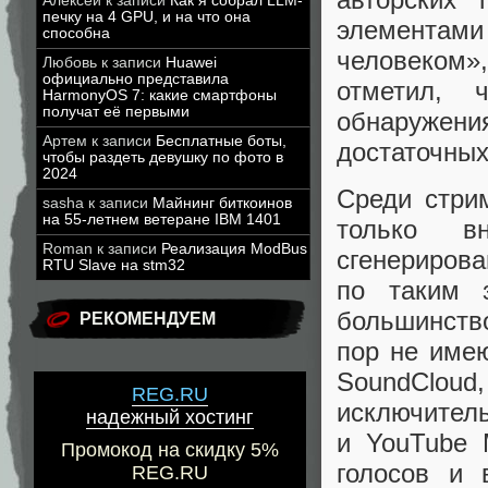
Алексей
к записи
Как я собрал LLM-
печку на 4 GPU, и на что она
элементами
способна
человеком»
Любовь
к записи
Huawei
официально представила
отметил, 
HarmonyOS 7: какие смартфоны
получат её первыми
обнаруже
Артем
к записи
Бесплатные боты,
достаточных
чтобы раздеть девушку по фото в
2024
Среди стри
sasha
к записи
Майнинг биткоинов
на 55-летнем ветеране IBM 1401
только в
Roman
к записи
Реализация ModBus
сгенерирова
RTU Slave на stm32
по таким з
большинств
РЕКОМЕНДУЕМ
пор не име
SoundCloud
REG.RU
исключитель
надежный хостинг
и YouTube 
Промокод на скидку 5%
голосов и 
REG.RU