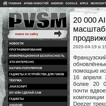
ГЛАВНАЯ
АРХИВ НОВОСТЕЙ
ANDROID
GOOGLE
APPLE
MICROSOF
20 000 A
масштаб
продвиже
НОВОСТИ
2025-04-19
в 1
ПРОГРАММИРОВАНИЕ
Французск
ИНФОРМАЦИОННАЯ БЕЗОПАСНОСТЬ
ЭТО ИНТЕРЕСНО
обновлённ
НАУЧНО-ПОПУЛЯРНОЕ
помощью иск
ГАДЖЕТЫ И УСТРОЙСТВА ДЛЯ ГИКОВ
16 апреля 
ТЕКУЧКА
более 20 0
JAVASCRIPT
почти вдвое
DIY ИЛИ СДЕЛАЙ САМ
композиции 
ГАДЖЕТЫ
Deezer трек
ANDROID