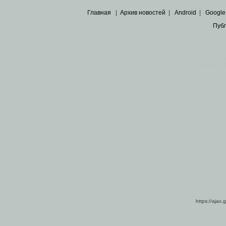
Главная
|
Архив новостей
|
Android
|
Google
Пуб
Все пра
Основными материалами сайта являются
архивные ко
https://ajax.