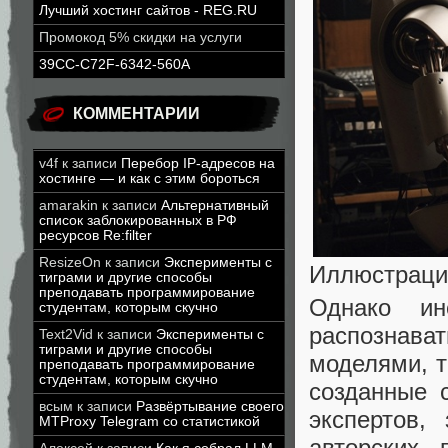
Лучший хостинг сайтов - REG.RU
Промокод 5% скидки на услуги
39CC-C72F-6342-560A
КОММЕНТАРИИ
v4f
к записи
Перебор IP-адресов на
хостинге — и как с этим бороться
amarakin
к записи
Альтернативный
список заблокированных в РФ
ресурсов Re:filter
ResizeOn
к записи
Эксперименты с
Иллюстрация
тиграми и другие способы
преподавать программирование
Однако ин
студентам, которым скучно
распознав
Text2Vid
к записи
Эксперименты с
тиграми и другие способы
моделями, т
преподавать программирование
студентам, которым скучно
созданные 
всым
к записи
Развёртывание своего
экспертов,
MTProxy Telegram со статистикой
авторских