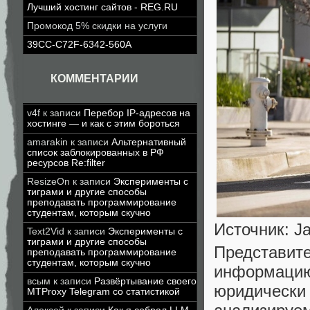
Лучший хостинг сайтов - REG.RU
Промокод 5% скидки на услуги
39CC-C72F-6342-560A
КОММЕНТАРИИ
v4f
к записи
Перебор IP-адресов на
хостинге — и как с этим бороться
amarakin
к записи
Альтернативный
список заблокированных в РФ
ресурсов Re:filter
ResizeOn
к записи
Эксперименты с
тиграми и другие способы
преподавать программирование
студентам, которым скучно
Источник: J
Text2Vid
к записи
Эксперименты с
тиграми и другие способы
Представ
преподавать программирование
студентам, которым скучно
информаци
всым
к записи
Развёртывание своего
юридическ
MTProxy Telegram со статистикой