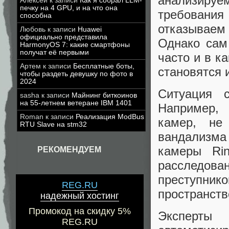
анализируе
Алексей
к записи
Как я собрал LLM-
печку на 4 GPU, и на что она
требовани
способна
отказываем
Любовь
к записи
Huawei
официально представила
Однако сам
HarmonyOS 7: какие смартфоны
получат её первыми
часто и в к
Артем
к записи
Бесплатные боты,
становятся 
чтобы раздеть девушку по фото в
2024
Ситуация 
sasha
к записи
Майнинг биткоинов
на 55-летнем ветеране IBM 1401
Например,
Roman
к записи
Реализация ModBus
камер, не
RTU Slave на stm32
вандализма 
камеры Ri
РЕКОМЕНДУЕМ
расследова
преступни
REG.RU
пространств
надежный хостинг
Промокод на скидку 5%
Эксперт
REG.RU