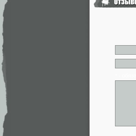
* - обя