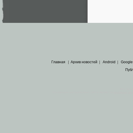
Главная
|
Архив новостей
|
Android
|
Google
Пуб
Все пра
Основными материалами сайта являются
архивные ко