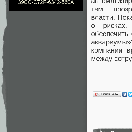
автоматизи
39CC-C72F-6342-560A
тем прозр
власти. Пок
о рисках.
обеспечить 
аквариумы»
компании в
между сотру
Поделиться…