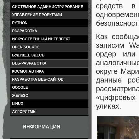
средств в
СИСТЕМНОЕ АДМИНИСТРИРОВАНИЕ
одновреме
УПРАВЛЕНИЕ ПРОЕКТАМИ
безопаснос
PYTHON
РАЗРАБОТКА
Как сообща
ИСКУССТВЕННЫЙ ИНТЕЛЛЕКТ
записям Wa
OPEN SOURCE
ордер или 
БУДУЩЕЕ ЗДЕСЬ
аналогичны
ВЕБ-РАЗРАБОТКА
округе Мари
КОСМОНАВТИКА
данные роб
РАЗРАБОТКА ВЕБ-САЙТОВ
рассматри
GOOGLE
«цифровых 
ЖЕЛЕЗО
LINUX
уликах.
АЛГОРИТМЫ
ИНФОРМАЦИЯ