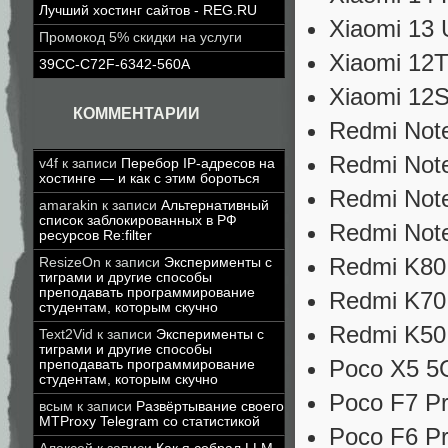
Лучший хостинг сайтов - REG.RU
Xiaomi 13 U
Промокод 5% скидки на услуги
Xiaomi 12T
39CC-C72F-6342-560A
Xiaomi 12S
КОММЕНТАРИИ
Redmi Not
Redmi Note
v4f
к записи
Перебор IP-адресов на
хостинге — и как с этим бороться
Redmi Note
amarakin
к записи
Альтернативный
список заблокированных в РФ
Redmi Note
ресурсов Re:filter
Redmi K80
ResizeOn
к записи
Эксперименты с
тиграми и другие способы
преподавать программирование
Redmi K70
студентам, которым скучно
Redmi K50 
Text2Vid
к записи
Эксперименты с
тиграми и другие способы
Poco X5 5
преподавать программирование
студентам, которым скучно
Poco F7 Pr
всым
к записи
Развёртывание своего
MTProxy Telegram со статистикой
Poco F6 Pr