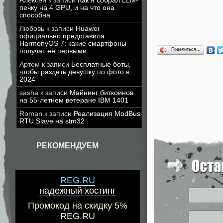
Алексей
к записи
Как я собрал LLM-
печку на 4 GPU, и на что она
способна
Любовь
к записи
Huawei
официально представила
HarmonyOS 7: какие смартфоны
Поделиться…
получат её первыми
Артем
к записи
Бесплатные боты,
чтобы раздеть девушку по фото в
2024
sasha
к записи
Майнинг биткоинов
на 55-летнем ветеране IBM 1401
Roman
к записи
Реализация ModBus
RTU Slave на stm32
РЕКОМЕНДУЕМ
REG.RU
надежный хостинг
Промокод на скидку 5%
REG.RU