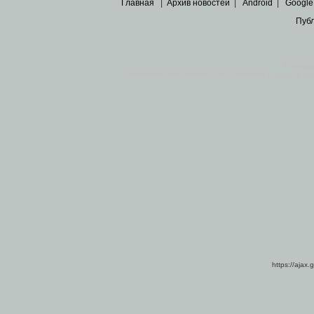
Главная
|
Архив новостей
|
Android
|
Google
Пуб
Все пра
Основными материалами сайта являются
архивные ко
https://ajax.