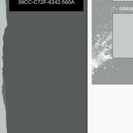
39CC-C72F-6342-560A
* - обя