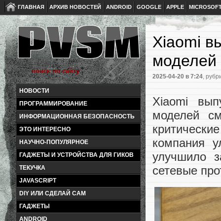
ГЛАВНАЯ
АРХИВ НОВОСТЕЙ
ANDROID
GOOGLE
APPLE
MICROSOF
Xiaomi в
моделей 
2025-04-20
в 7:24
, рубр
НОВОСТИ
Xiaomi вып
ПРОГРАММИРОВАНИЕ
моделей см
ИНФОРМАЦИОННАЯ БЕЗОПАСНОСТЬ
критически
ЭТО ИНТЕРЕСНО
компания у
НАУЧНО-ПОПУЛЯРНОЕ
улучшило з
ГАДЖЕТЫ И УСТРОЙСТВА ДЛЯ ГИКОВ
сетевые про
ТЕКУЧКА
JAVASCRIPT
DIY ИЛИ СДЕЛАЙ САМ
ГАДЖЕТЫ
ANDROID