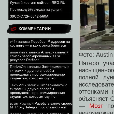
Лучший хостинг сайтов - REG.RU
Промокод 5% скидки на услуги
39CC-C72F-6342-560A
КОММЕНТАРИИ
v4f
к записи
Перебор IP-адресов на
хостинге — и как с этим бороться
amarakin
к записи
Альтернативный
Фото: Austin
список заблокированных в РФ
ресурсов Re:filter
Пятеро уча
ResizeOn
к записи
Эксперименты с
насыщенног
тиграми и другие способы
преподавать программирование
полной лун
студентам, которым скучно
исследова
Text2Vid
к записи
Эксперименты с
тиграми и другие способы
оттенками 
преподавать программирование
студентам, которым скучно
объясняет О
всым
к записи
Развёртывание своего
—
Мозг
пол
MTProxy Telegram со статистикой
невозможен