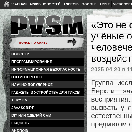
ГЛАВНАЯ
АРХИВ НОВОСТЕЙ
ANDROID
GOOGLE
APPLE
MICROSOF
«Это не 
учёные о
человече
НОВОСТИ
воздейст
ПРОГРАММИРОВАНИЕ
2025-04-20
в 1
ИНФОРМАЦИОННАЯ БЕЗОПАСНОСТЬ
ЭТО ИНТЕРЕСНО
Группа исс
НАУЧНО-ПОПУЛЯРНОЕ
Беркли за
ГАДЖЕТЫ И УСТРОЙСТВА ДЛЯ ГИКОВ
восприятия.
ТЕКУЧКА
вызвать у 
JAVASCRIPT
естественн
DIY ИЛИ СДЕЛАЙ САМ
предметом о
ГАДЖЕТЫ
ANDROID