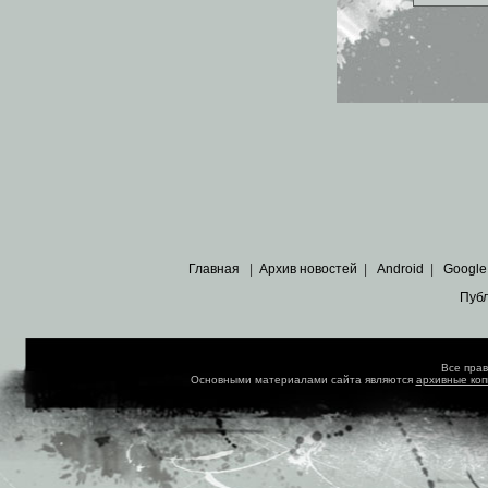
Главная
|
Архив новостей
|
Android
|
Google
Пуб
Все пра
Основными материалами сайта являются
архивные ко