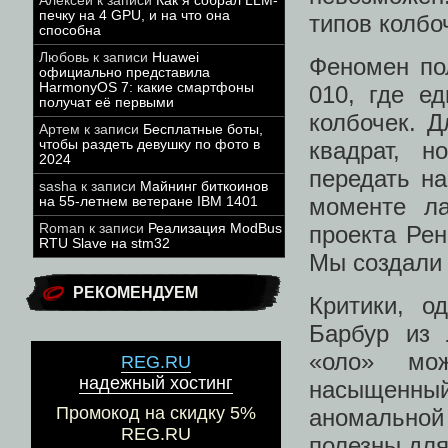
Алексей
к записи
Как я собрал LLM-
печку на 4 GPU, и на что она
типов колбо
способна
Любовь
к записи
Huawei
Феномен пол
официально представила
HarmonyOS 7: какие смартфоны
010, где е
получат её первыми
колбочек. 
Артем
к записи
Бесплатные боты,
чтобы раздеть девушку по фото в
квадрат, н
2024
передать на
sasha
к записи
Майнинг биткоинов
моменте ла
на 55-летнем ветеране IBM 1401
Roman
к записи
Реализация ModBus
проекта Рен
RTU Slave на stm32
Мы создали 
РЕКОМЕНДУЕМ
Критики, о
Барбур из 
«оло» мож
REG.RU
надежный хостинг
насыщенн
Промокод на скидку 5%
аномальной
REG.RU
полезны для