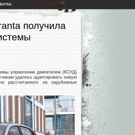
Select Language
▼
АБОТКА
ranta получила
истемы
емы управления двигателем (КСУД)
отчикам удалось адаптировать новую
но рассчитанного на зарубежные