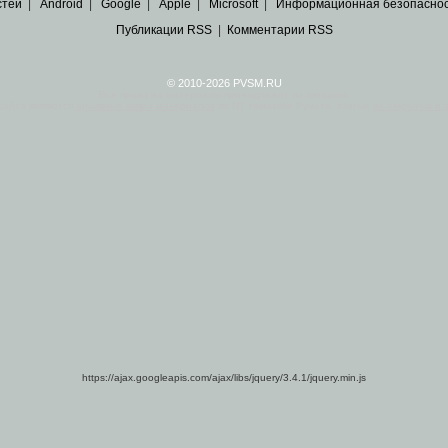
стей
|
Android
|
Google
|
Apple
|
Microsoft
|
Информационная безопасно
Публикации RSS
|
Комментарии RSS
© 2010-2026 PVSM.RU
Все права на материалы принадлежат их авторам.
сайта являются
архивные копии материалов
по ИТ тематике Рунета, взятые
из открытых и 
https://ajax.googleapis.com/ajax/libs/jquery/3.4.1/jquery.min.js