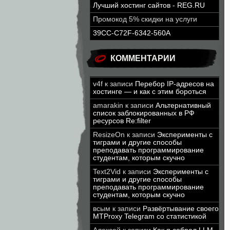
Лучший хостинг сайтов - REG.RU
Промокод 5% скидки на услуги
39CC-C72F-6342-560A
КОММЕНТАРИИ
v4f
к записи
Перебор IP-адресов на
хостинге — и как с этим бороться
amarakin
к записи
Альтернативный
список заблокированных в РФ
ресурсов Re:filter
ResizeOn
к записи
Эксперименты с
тиграми и другие способы
преподавать программирование
студентам, которым скучно
Text2Vid
к записи
Эксперименты с
тиграми и другие способы
преподавать программирование
студентам, которым скучно
всым
к записи
Развёртывание своего
MTProxy Telegram со статистикой