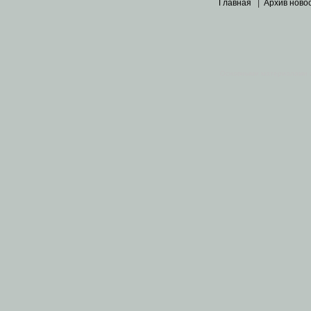
Главная
|
Архив ново
Основными материалами 