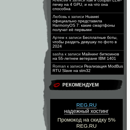
Алексей
к записи
Как я собрал LLM-
печку на 4 GPU, и на что она
способна
Любовь
к записи
Huawei
официально представила
HarmonyOS 7: какие смартфоны
получат её первыми
Артем
к записи
Бесплатные боты,
чтобы раздеть девушку по фото в
2024
sasha
к записи
Майнинг биткоинов
на 55-летнем ветеране IBM 1401
Roman
к записи
Реализация ModBus
RTU Slave на stm32
РЕКОМЕНДУЕМ
REG.RU
надежный хостинг
Промокод на скидку 5%
REG.RU