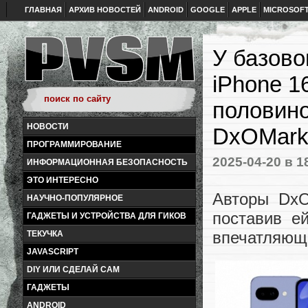
ГЛАВНАЯ
АРХИВ НОВОСТЕЙ
ANDROID
GOOGLE
APPLE
MICROSOF
У базово
iPhone 1
половино
НОВОСТИ
DxOMar
ПРОГРАММИРОВАНИЕ
2025-04-20
в 1
ИНФОРМАЦИОННАЯ БЕЗОПАСНОСТЬ
ЭТО ИНТЕРЕСНО
Авторы Dx
НАУЧНО-ПОПУЛЯРНОЕ
поставив е
ГАДЖЕТЫ И УСТРОЙСТВА ДЛЯ ГИКОВ
впечатляющ
ТЕКУЧКА
JAVASCRIPT
DIY ИЛИ СДЕЛАЙ САМ
ГАДЖЕТЫ
ANDROID