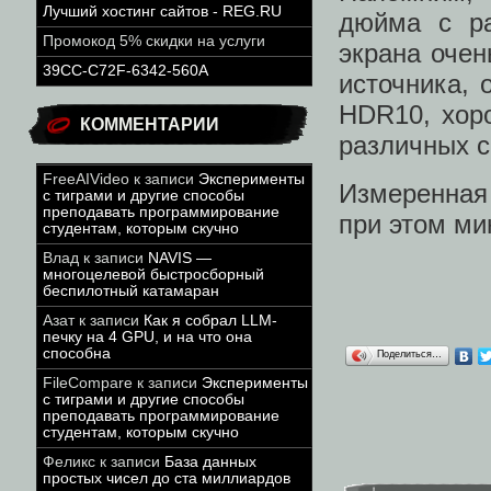
Лучший хостинг сайтов - REG.RU
дюйма с ра
Промокод 5% скидки на услуги
экрана очен
39CC-C72F-6342-560A
источника, 
HDR10, хор
КОММЕНТАРИИ
различных 
FreeAIVideo
к записи
Эксперименты
Измеренная
с тиграми и другие способы
преподавать программирование
при этом ми
студентам, которым скучно
Влад
к записи
NAVIS —
многоцелевой быстросборный
беспилотный катамаран
Азат
к записи
Как я собрал LLM-
печку на 4 GPU, и на что она
способна
Поделиться…
FileCompare
к записи
Эксперименты
с тиграми и другие способы
преподавать программирование
студентам, которым скучно
Феликс
к записи
База данных
простых чисел до ста миллиардов