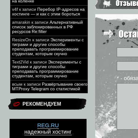
на коленке
v4f
к записи
Перебор IP-адресов на
хостинге — и как с этим бороться
amarakin
к записи
Альтернативный
список заблокированных в РФ
ресурсов Re:filter
ResizeOn
к записи
Эксперименты с
тиграми и другие способы
преподавать программирование
студентам, которым скучно
Text2Vid
к записи
Эксперименты с
тиграми и другие способы
преподавать программирование
студентам, которым скучно
* - обя
всым
к записи
Развёртывание своего
MTProxy Telegram со статистикой
РЕКОМЕНДУЕМ
REG.RU
надежный хостинг