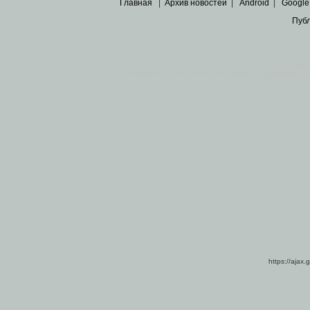
Главная
|
Архив новостей
|
Android
|
Google
Пуб
Все пра
Основными материалами сайта являются
архивные ко
https://ajax.