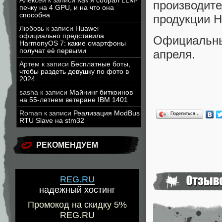
Алексей
к записи
Как я собрал LLM-
производи
печку на 4 GPU, и на что она
способна
продукции H
Любовь
к записи
Huawei
официально представила
Официальн
HarmonyOS 7: какие смартфоны
получат её первыми
апреля.
Артем
к записи
Бесплатные боты,
чтобы раздеть девушку по фото в
2024
sasha
к записи
Майнинг биткоинов
на 55-летнем ветеране IBM 1401
Roman
к записи
Реализация ModBus
Поделиться…
RTU Slave на stm32
РЕКОМЕНДУЕМ
REG.RU
надежный хостинг
Промокод на скидку 5%
REG.RU