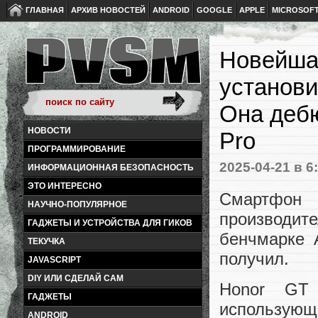
ГЛАВНАЯ
АРХИВ НОВОСТЕЙ
ANDROID
GOOGLE
APPLE
MICROSOF
Новейша
установи
Она дебю
НОВОСТИ
Pro
ПРОГРАММИРОВАНИЕ
2025-04-21
в 6
ИНФОРМАЦИОННАЯ БЕЗОПАСНОСТЬ
ЭТО ИНТЕРЕСНО
Смартфон
НАУЧНО-ПОПУЛЯРНОЕ
производи
ГАДЖЕТЫ И УСТРОЙСТВА ДЛЯ ГИКОВ
бенчмарке 
ТЕКУЧКА
получил.
JAVASCRIPT
DIY ИЛИ СДЕЛАЙ САМ
Honor GT
ГАДЖЕТЫ
использу
ANDROID