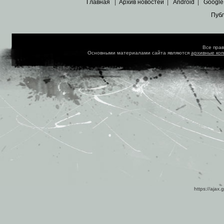
Главная
|
Архив новостей
|
Android
|
Google
Пуб
Все пра
Основными материалами сайта являются
архивные ко
https://ajax.