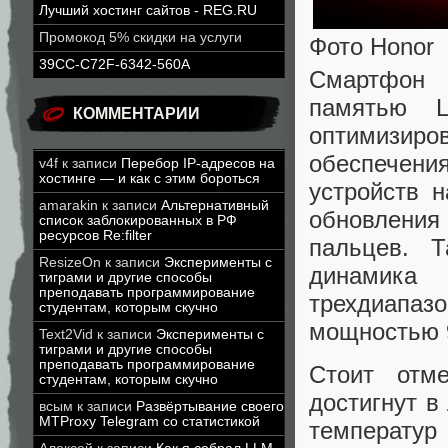
Лучший хостинг сайтов - REG.RU
Промокод 5% скидки на услуги
Фото Honor
39CC-C72F-6342-560A
Смартфон 
памятью 
КОММЕНТАРИИ
оптимизиро
обеспечен
v4f
к записи
Перебор IP-адресов на
хостинге — и как с этим бороться
устройств 
amarakin
к записи
Альтернативный
обновления
список заблокированных в РФ
ресурсов Re:filter
пальцев. 
ResizeOn
к записи
Эксперименты с
динамика 
тиграми и другие способы
преподавать программирование
трехдиапа
студентам, которым скучно
мощностью 9
Text2Vid
к записи
Эксперименты с
тиграми и другие способы
преподавать программирование
Стоит отм
студентам, которым скучно
достигнут в
всым
к записи
Развёртывание своего
MTProxy Telegram со статистикой
темпера