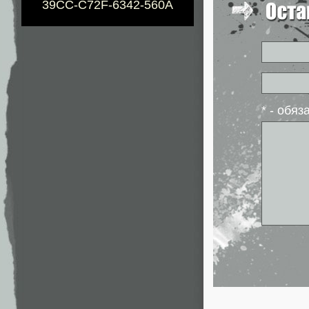
39CC-C72F-6342-560A
* - обя