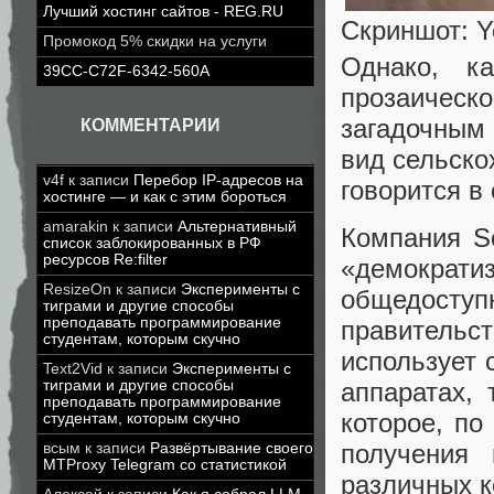
Лучший хостинг сайтов - REG.RU
Скриншот: Y
Промокод 5% скидки на услуги
Однако, к
39CC-C72F-6342-560A
прозаическ
загадочным
КОММЕНТАРИИ
вид сельско
v4f
к записи
Перебор IP-адресов на
говорится в
хостинге — и как с этим бороться
amarakin
к записи
Альтернативный
Компания Se
список заблокированных в РФ
ресурсов Re:filter
«демократи
ResizeOn
к записи
Эксперименты с
общедос
тиграми и другие способы
преподавать программирование
правительст
студентам, которым скучно
использует 
Text2Vid
к записи
Эксперименты с
тиграми и другие способы
аппаратах,
преподавать программирование
которое, по
студентам, которым скучно
получения
всым
к записи
Развёртывание своего
MTProxy Telegram со статистикой
различных к