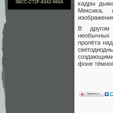
39CC-C72F-6342-560A
кадры дыма
Мексика, 
изображения
В другом 
необычных
пролёта над
светодио
создающими 
фоне тёмног
Поделиться…