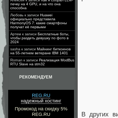
Алексей
к записи
Как я собрал LLM-
печку на 4 GPU, и на что она
способна
Любовь
к записи
Huawei
официально представила
HarmonyOS 7: какие смартфоны
получат её первыми
Артем
к записи
Бесплатные боты,
чтобы раздеть девушку по фото в
2024
sasha
к записи
Майнинг биткоинов
на 55-летнем ветеране IBM 1401
Roman
к записи
Реализация ModBus
RTU Slave на stm32
РЕКОМЕНДУЕМ
REG.RU
надежный хостинг
Промокод на скидку 5%
В других в
REG.RU