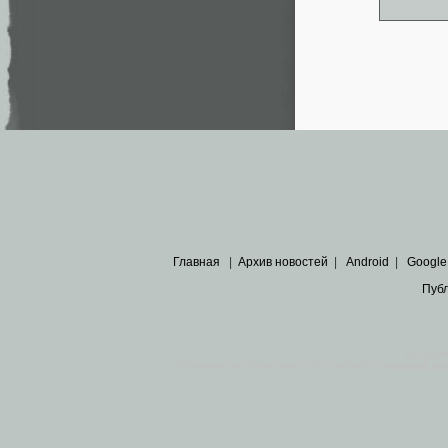
Главная
|
Архив новостей
|
Android
|
Google
Пуб
Все пра
Основными материалами сайта являются
архивные ко