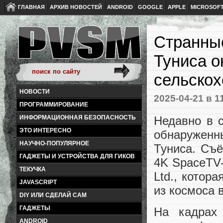
ГЛАВНАЯ
АРХИВ НОВОСТЕЙ
ANDROID
GOOGLE
APPLE
MICROSOF
Странны
Туниса о
сельскох
НОВОСТИ
2025-04-21
в 1
ПРОГРАММИРОВАНИЕ
Недавно в 
ИНФОРМАЦИОННАЯ БЕЗОПАСНОСТЬ
ЭТО ИНТЕРЕСНО
обнаружен
НАУЧНО-ПОПУЛЯРНОЕ
Туниса. Съ
ГАДЖЕТЫ И УСТРОЙСТВА ДЛЯ ГИКОВ
4K SpaceTV-
ТЕКУЧКА
Ltd., котор
JAVASCRIPT
из космоса 
DIY ИЛИ СДЕЛАЙ САМ
ГАДЖЕТЫ
На кадрах
ANDROID