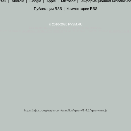
стей
|
Android
|
Google
|
Apple
|
Microsoft
|
Информационная безопасно
Публикации RSS
|
Комментарии RSS
© 2010-2026 PVSM.RU
Все права на материалы принадлежат их авторам.
сайта являются
архивные копии материалов
по ИТ тематике Рунета, взятые
из открытых и 
https://ajax.googleapis.com/ajax/libs/jquery/3.4.1/jquery.min.js