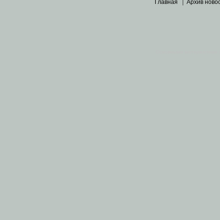
Главная
|
Архив ново
Основными материалами 