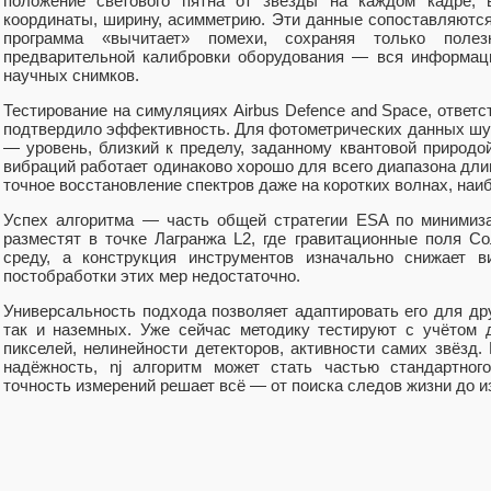
положение светового пятна от звезды на каждом кадре,
координаты, ширину, асимметрию. Эти данные сопоставляются
программа «вычитает» помехи, сохраняя только поле
предварительной калибровки оборудования — вся информаци
научных снимков.
Тестирование на симуляциях Airbus Defence and Space, ответс
подтвердило эффективность. Для фотометрических данных шум
— уровень, близкий к пределу, заданному квантовой природо
вибраций работает одинаково хорошо для всего диапазона длин 
точное восстановление спектров даже на коротких волнах, наи
Успех алгоритма — часть общей стратегии ESA по минимиза
разместят в точке Лагранжа L2, где гравитационные поля 
среду, а конструкция инструментов изначально снижает в
постобработки этих мер недостаточно.
Универсальность подхода позволяет адаптировать его для др
так и наземных. Уже сейчас методику тестируют с учётом 
пикселей, нелинейности детекторов, активности самих звёзд
надёжность, nj алгоритм может стать частью стандартног
точность измерений решает всё — от поиска следов жизни до и