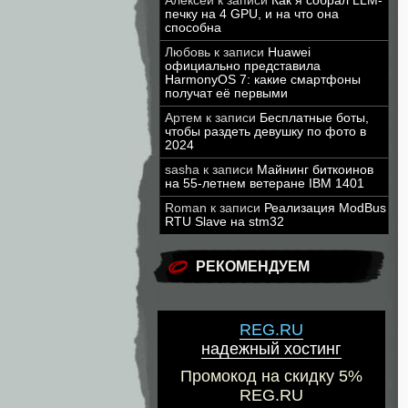
Алексей
к записи
Как я собрал LLM-
печку на 4 GPU, и на что она
способна
Любовь
к записи
Huawei
официально представила
HarmonyOS 7: какие смартфоны
получат её первыми
Артем
к записи
Бесплатные боты,
чтобы раздеть девушку по фото в
2024
sasha
к записи
Майнинг биткоинов
на 55-летнем ветеране IBM 1401
Roman
к записи
Реализация ModBus
RTU Slave на stm32
РЕКОМЕНДУЕМ
REG.RU
надежный хостинг
Промокод на скидку 5%
REG.RU