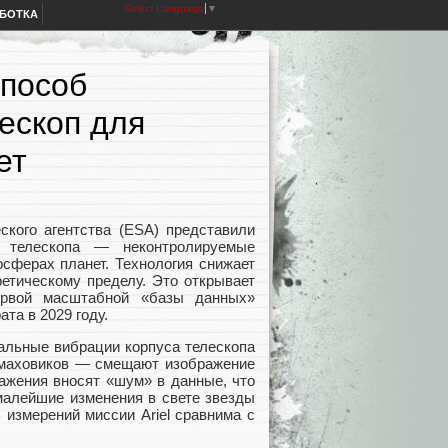
Select Language
▼
АБОТКА
способ
ескоп для
ет
ского агентства (ESA) представили
 телескопа — неконтролируемые
сферах планет. Технология снижает
ретическому пределу. Это открывает
ервой масштабной «базы данных»
та в 2029 году.
альные вибрации корпуса телескопа
-маховиков — смещают изображение
кажения вносят «шум» в данные, что
малейшие изменения в свете звезды
 измерений миссии Ariel сравнима с