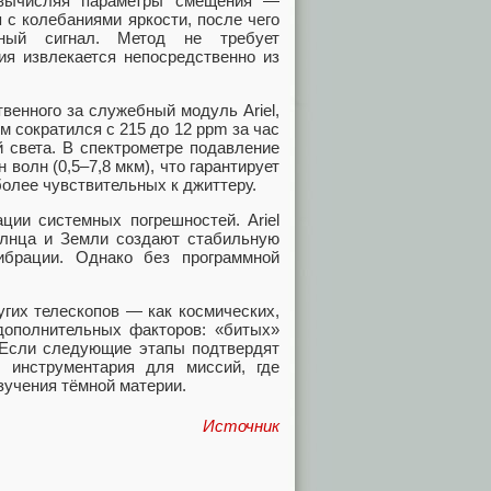
 вычисляя параметры смещения —
 с колебаниями яркости, после чего
зный сигнал. Метод не требует
я извлекается непосредственно из
твенного за служебный модуль Ariel,
 сократился с 215 до 12 ppm за час
й света. В спектрометре подавление
волн (0,5–7,8 мкм), что гарантирует
более чувствительных к джиттеру.
ции системных погрешностей. Ariel
Солнца и Земли создают стабильную
ибрации. Однако без программной
угих телескопов — как космических,
дополнительных факторов: «битых»
. Если следующие этапы подтвердят
о инструментария для миссий, где
зучения тёмной материи.
Источник