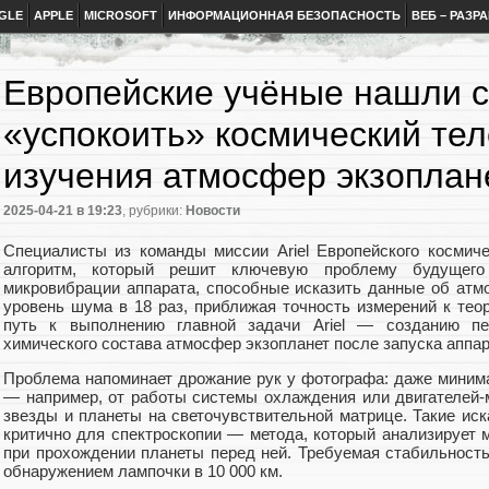
GLE
APPLE
MICROSOFT
ИНФОРМАЦИОННАЯ БЕЗОПАСНОСТЬ
ВЕБ – РАЗР
Европейские учёные нашли 
«успокоить» космический тел
изучения атмосфер экзоплан
2025-04-21
в 19:23
, рубрики:
Новости
Специалисты из команды миссии Ariel Европейского космиче
алгоритм, который решит ключевую проблему будущего
микровибрации аппарата, способные исказить данные об атмо
уровень шума в 18 раз, приближая точность измерений к тео
путь к выполнению главной задачи Ariel — созданию п
химического состава атмосфер экзопланет после запуска аппара
Проблема напоминает дрожание рук у фотографа: даже миним
— например, от работы системы охлаждения или двигателей
звезды и планеты на светочувствительной матрице. Такие ис
критично для спектроскопии — метода, который анализирует 
при прохождении планеты перед ней. Требуемая стабильность
обнаружением лампочки в 10 000 км.