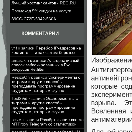
Лучший хостинг сайтов - REG.RU
Промокод 5% скидки на услуги
39CC-C72F-6342-560A
КОММЕНТАРИИ
v4f
к записи
Перебор IP-адресов на
хостинге — и как с этим бороться
Изображение
amarakin
к записи
Альтернативный
список заблокированных в РФ
Антигиперг
ресурсов Re:filter
антинейтро
ResizeOn
к записи
Эксперименты с
тиграми и другие способы
которые сод
преподавать программирование
студентам, которым скучно
эксперимен
Text2Vid
к записи
Эксперименты с
взрыва. Э
тиграми и другие способы
преподавать программирование
Вселенная 
студентам, которым скучно
антиматерии
всым
к записи
Развёртывание своего
MTProxy Telegram со статистикой
Для обнару