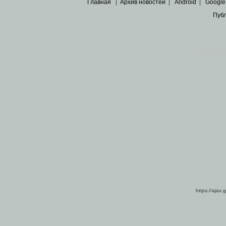
Главная
|
Архив новостей
|
Android
|
Google
Пуб
Все пра
Основными материалами сайта являются
архивные ко
https://ajax.