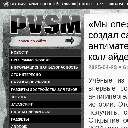
ГЛАВНАЯ
АРХИВ НОВОСТЕЙ
ANDROID
GOOGLE
APPLE
MICROSOF
«Мы опе
создал с
антимат
НОВОСТИ
коллайд
ПРОГРАММИРОВАНИЕ
2025-04-23
в 6
ИНФОРМАЦИОННАЯ БЕЗОПАСНОСТЬ
ЭТО ИНТЕРЕСНО
Учёные из 
НАУЧНО-ПОПУЛЯРНОЕ
впервые со
ГАДЖЕТЫ И УСТРОЙСТВА ДЛЯ ГИКОВ
антигиперг
ТЕКУЧКА
истории. Эт
JAVASCRIPT
получить, 
DIY ИЛИ СДЕЛАЙ САМ
Открытие о
ГАДЖЕТЫ
ANDROID