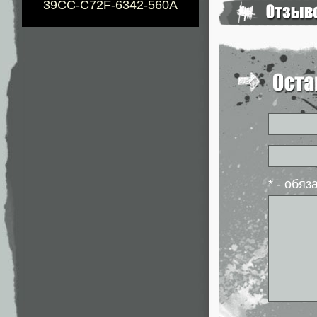
39CC-C72F-6342-560A
* - обя