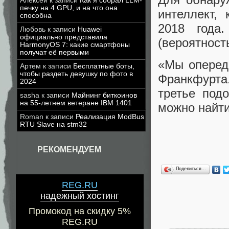
Алексей
к записи
Как я собрал LLM-
печку на 4 GPU, и на что она
интеллект,
способна
2018 года
Любовь
к записи
Huawei
официально представила
(вероятность
HarmonyOS 7: какие смартфоны
получат её первыми
«Мы оперед
Артем
к записи
Бесплатные боты,
чтобы раздеть девушку по фото в
Франкфурта
2024
третье под
sasha
к записи
Майнинг биткоинов
на 55-летнем ветеране IBM 1401
можно найти
Roman
к записи
Реализация ModBus
RTU Slave на stm32
РЕКОМЕНДУЕМ
Поделиться…
REG.RU
надежный хостинг
Промокод на скидку 5%
REG.RU