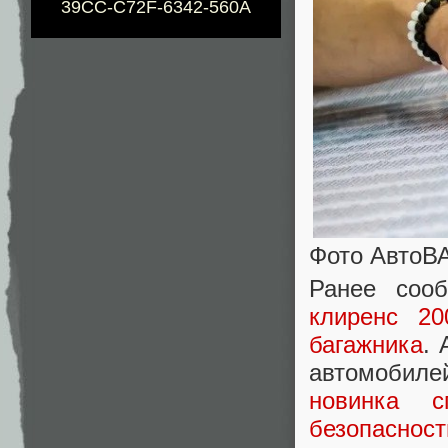
39CC-C72F-6342-560A
Фото АвтоВ
Ранее соо
клиренс 2
багажника
. 
автомобиле
новинка с
безопасност