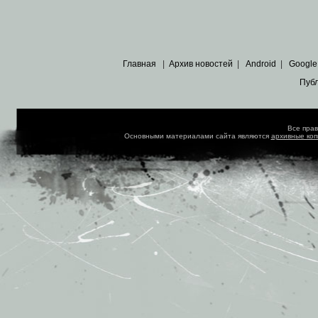
Главная
|
Архив новостей
|
Android
|
Google
Пуб
Все пра
Основными материалами сайта являются
архивные ко