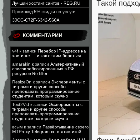
Такой подхо
Лучший хостинг сайтов - REG.RU
Промокод 5% скидки на услуги
39CC-C72F-6342-560A
КОММЕНТАРИИ
v4f
к записи
Перебор IP-адресов на
хостинге — и как с этим бороться
amarakin
к записи
Альтернативный
список заблокированных в РФ
ресурсов Re:filter
ResizeOn
к записи
Эксперименты с
тиграми и другие способы
преподавать программирование
студентам, которым скучно
Text2Vid
к записи
Эксперименты с
тиграми и другие способы
преподавать программирование
студентам, которым скучно
всым
к записи
Развёртывание своего
MTProxy Telegram со статистикой