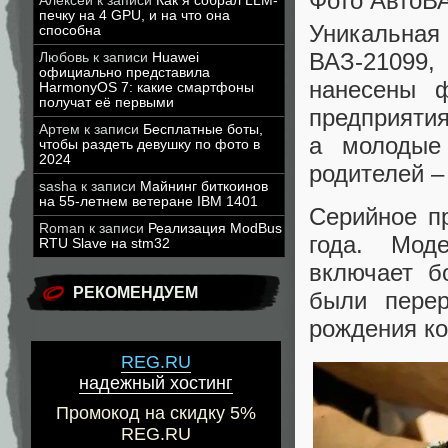
Фото АвтоВ
Алексей
к записи
Как я собрал LLM-
печку на 4 GPU, и на что она
Уникальна
способна
ВАЗ-21099
Любовь
к записи
Huawei
официально представила
нанесены ф
HarmonyOS 7: какие смартфоны
получат её первыми
предприятия
Артем
к записи
Бесплатные боты,
а молодые
чтобы раздеть девушку по фото в
2024
родителей –
sasha
к записи
Майнинг биткоинов
на 55-летнем ветеране IBM 1401
Серийное пр
Roman
к записи
Реализация ModBus
года. Мод
RTU Slave на stm32
включает б
РЕКОМЕНДУЕМ
были перер
рождения к
REG.RU
надежный хостинг
Промокод на скидку 5%
REG.RU