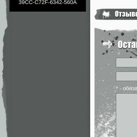
39CC-C72F-6342-560A
* - обя