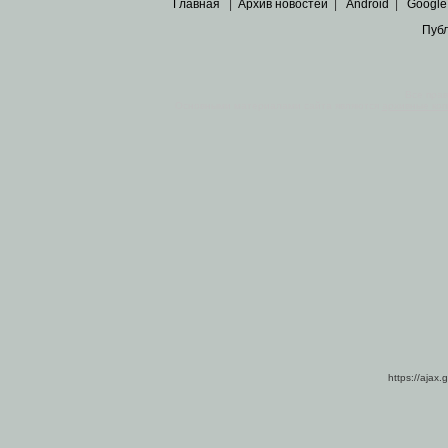
Главная
|
Архив новостей
|
Android
|
Google
Пуб
Все пра
Основными материалами сайта являются
архивные ко
https://ajax.