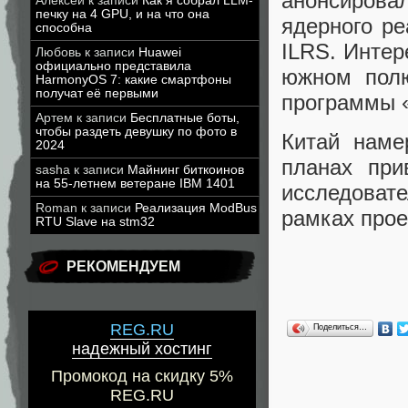
анонсирова
Алексей
к записи
Как я собрал LLM-
печку на 4 GPU, и на что она
ядерного ре
способна
ILRS. Интер
Любовь
к записи
Huawei
официально представила
южном полю
HarmonyOS 7: какие смартфоны
получат её первыми
программы 
Артем
к записи
Бесплатные боты,
чтобы раздеть девушку по фото в
Китай наме
2024
планах при
sasha
к записи
Майнинг биткоинов
на 55-летнем ветеране IBM 1401
исследовате
Roman
к записи
Реализация ModBus
рамках прое
RTU Slave на stm32
РЕКОМЕНДУЕМ
REG.RU
Поделиться…
надежный хостинг
Промокод на скидку 5%
REG.RU