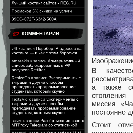
Лучший хостинг сайтов - REG.RU
Промокод 5% скидки на услуги
39CC-C72F-6342-560A
КОММЕНТАРИИ
v4f
к записи
Перебор IP-адресов на
хостинге — и как с этим бороться
Изображение
amarakin
к записи
Альтернативный
список заблокированных в РФ
В качест
ресурсов Re:filter
рассматрива
ResizeOn
к записи
Эксперименты с
тиграми и другие способы
а также с
преподавать программирование
студентам, которым скучно
отопления 
Text2Vid
к записи
Эксперименты с
миссия «Ча
тиграми и другие способы
преподавать программирование
постоянно д
студентам, которым скучно
всым
к записи
Развёртывание своего
Стоит отм
MTProxy Telegram со статистикой