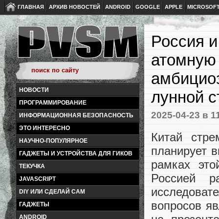
ГЛАВНАЯ
АРХИВ НОВОСТЕЙ
ANDROID
GOOGLE
APPLE
MICROSOF
Россия и
атомную 
амбицио
НОВОСТИ
лунной с
ПРОГРАММИРОВАНИЕ
2025-04-23
в 1
ИНФОРМАЦИОННАЯ БЕЗОПАСНОСТЬ
ЭТО ИНТЕРЕСНО
Китай стре
НАУЧНО-ПОПУЛЯРНОЕ
планирует в
ГАДЖЕТЫ И УСТРОЙСТВА ДЛЯ ГИКОВ
рамках это
ТЕКУЧКА
Россией р
JAVASCRIPT
исследоват
DIY ИЛИ СДЕЛАЙ САМ
вопросов яв
ГАДЖЕТЫ
ANDROID