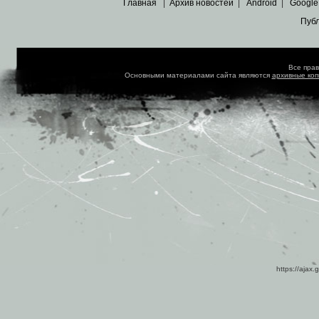
Главная
|
Архив новостей
|
Android
|
Google
Пуб
Все пра
Основными материалами сайта являются
архивные ко
https://ajax.