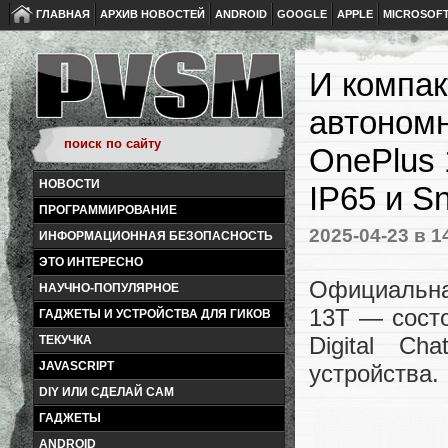
ГЛАВНАЯ
АРХИВ НОВОСТЕЙ
ANDROID
GOOGLE
APPLE
MICROSOF
И компак
автономн
OnePlus 
НОВОСТИ
IP65 и Sn
ПРОГРАММИРОВАНИЕ
2025-04-23
в 1
ИНФОРМАЦИОННАЯ БЕЗОПАСНОСТЬ
ЭТО ИНТЕРЕСНО
Официальна
НАУЧНО-ПОПУЛЯРНОЕ
13T — состо
ГАДЖЕТЫ И УСТРОЙСТВА ДЛЯ ГИКОВ
Digital Ch
ТЕКУЧКА
JAVASCRIPT
устройства.
DIY ИЛИ СДЕЛАЙ САМ
ГАДЖЕТЫ
ANDROID