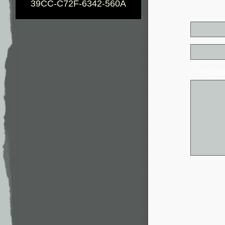
39CC-C72F-6342-560A
* - обя