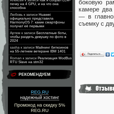
Алексей
к записи
Как я собрал LLM-
боковую ра
печку на 4 GPU, и на что она
способна
камере два
Любовь
к записи
Huawei
— в главно
официально представила
съемку с дв
HarmonyOS 7: какие смартфоны
получат её первыми
Артем
к записи
Бесплатные боты,
чтобы раздеть девушку по фото в
2024
sasha
к записи
Майнинг биткоинов
на 55-летнем ветеране IBM 1401
Поделиться…
Roman
к записи
Реализация ModBus
RTU Slave на stm32
РЕКОМЕНДУЕМ
REG.RU
надежный хостинг
Промокод на скидку 5%
REG.RU