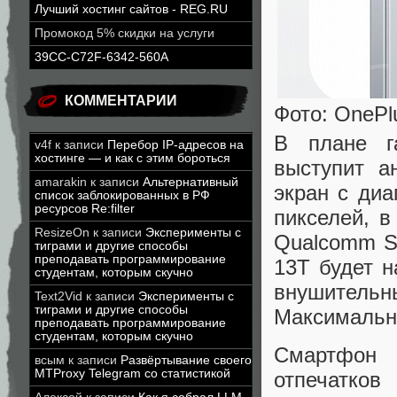
Лучший хостинг сайтов - REG.RU
Промокод 5% скидки на услуги
39CC-C72F-6342-560A
КОММЕНТАРИИ
Фото: OnePl
В плане г
v4f
к записи
Перебор IP-адресов на
хостинге — и как с этим бороться
выступит а
amarakin
к записи
Альтернативный
экран с ди
список заблокированных в РФ
ресурсов Re:filter
пикселей, 
ResizeOn
к записи
Эксперименты с
Qualcomm Sn
тиграми и другие способы
преподавать программирование
13T будет н
студентам, которым скучно
внушитель
Text2Vid
к записи
Эксперименты с
тиграми и другие способы
Максимальна
преподавать программирование
студентам, которым скучно
Смартфон 
всым
к записи
Развёртывание своего
MTProxy Telegram со статистикой
отпечатков