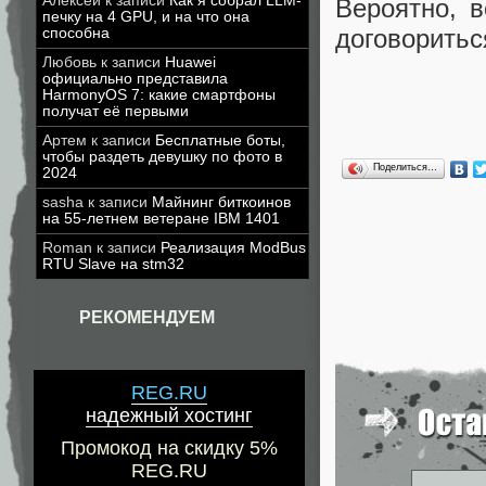
Алексей
к записи
Как я собрал LLM-
Вероятно, 
печку на 4 GPU, и на что она
договорить
способна
Любовь
к записи
Huawei
официально представила
HarmonyOS 7: какие смартфоны
получат её первыми
Артем
к записи
Бесплатные боты,
чтобы раздеть девушку по фото в
Поделиться…
2024
sasha
к записи
Майнинг биткоинов
на 55-летнем ветеране IBM 1401
Roman
к записи
Реализация ModBus
RTU Slave на stm32
РЕКОМЕНДУЕМ
REG.RU
надежный хостинг
Промокод на скидку 5%
REG.RU