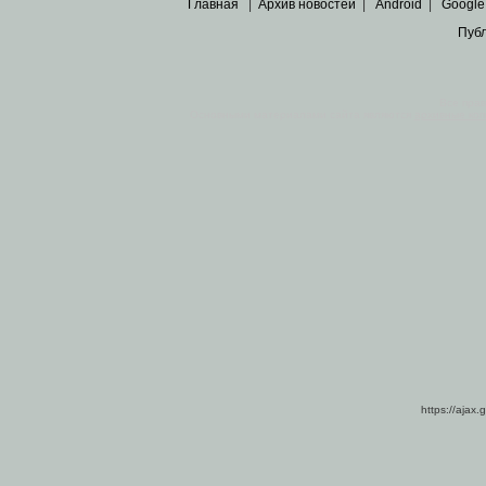
Главная
|
Архив новостей
|
Android
|
Google
Пуб
Все пра
Основными материалами сайта являются
архивные ко
https://ajax.