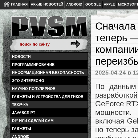
ГЛАВНАЯ
АРХИВ НОВОСТЕЙ
ANDROID
GOOGLE
APPLE
MICROSOF
Сначала
теперь —
компании
НОВОСТИ
переизб
ПРОГРАММИРОВАНИЕ
2025-04-24
в 1
ИНФОРМАЦИОННАЯ БЕЗОПАСНОСТЬ
ЭТО ИНТЕРЕСНО
По данным 
НАУЧНО-ПОПУЛЯРНОЕ
разработко
ГАДЖЕТЫ И УСТРОЙСТВА ДЛЯ ГИКОВ
GeForce RTX
ТЕКУЧКА
мощности.
JAVASCRIPT
включая GeF
DIY ИЛИ СДЕЛАЙ САМ
но теперь з
ГАДЖЕТЫ
ANDROID