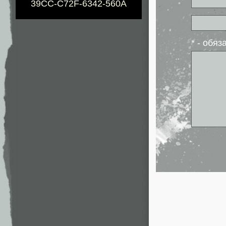
39CC-C72F-6342-560A
* - обя