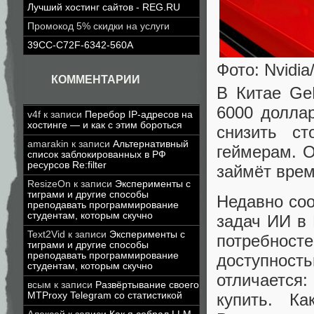
Лучший хостинг сайтов - REG.RU
Промокод 5% скидки на услуги
39CC-C72F-6342-560A
Фото: Nvidi
КОММЕНТАРИИ
В Китае Ge
6000 долла
v4f
к записи
Перебор IP-адресов на
хостинге — и как с этим бороться
снизить ст
amarakin
к записи
Альтернативный
геймерам. 
список заблокированных в РФ
ресурсов Re:filter
займёт врем
ResizeOn
к записи
Эксперименты с
тиграми и другие способы
Недавно со
преподавать программирование
студентам, которым скучно
задач ИИ в 
Text2Vid
к записи
Эксперименты с
потребност
тиграми и другие способы
преподавать программирование
доступнос
студентам, которым скучно
отличается
всым
к записи
Развёртывание своего
купить. К
MTProxy Telegram со статистикой