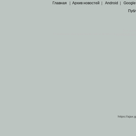
Главная
|
Архив новостей
|
Android
|
Google
Пуб
Все пра
Основными материалами сайта являются
архивные ко
https://ajax.