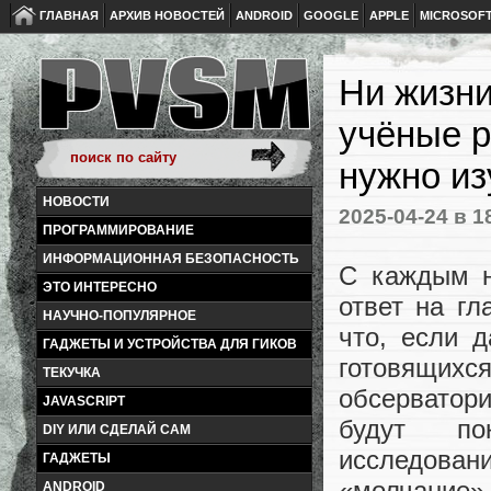
ГЛАВНАЯ
АРХИВ НОВОСТЕЙ
ANDROID
GOOGLE
APPLE
MICROSOF
Ни жизни
учёные р
нужно из
НОВОСТИ
2025-04-24
в 1
ПРОГРАММИРОВАНИЕ
ИНФОРМАЦИОННАЯ БЕЗОПАСНОСТЬ
С каждым н
ЭТО ИНТЕРЕСНО
ответ на г
НАУЧНО-ПОПУЛЯРНОЕ
что, если 
ГАДЖЕТЫ И УСТРОЙСТВА ДЛЯ ГИКОВ
готовящихся
ТЕКУЧКА
обсерватори
JAVASCRIPT
будут по
DIY ИЛИ СДЕЛАЙ САМ
исследован
ГАДЖЕТЫ
«молчание» 
ANDROID