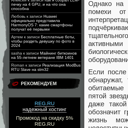
Алексей
к записи
Как я собрал LLM-
Однако на 
печку на 4 GPU, и на что она
способна
помехи о
Любовь
к записи
Huawei
интерпрета
официально представила
HarmonyOS 7: какие смартфоны
подчёркиваю
получат её первыми
тщательного
Артем
к записи
Бесплатные боты,
чтобы раздеть девушку по фото в
активным
2024
биологическ
sasha
к записи
Майнинг биткоинов
на 55-летнем ветеране IBM 1401
оборудовани
Roman
к записи
Реализация ModBus
RTU Slave на stm32
Если после
обнаружат,
РЕКОМЕНДУЕМ
обитаемые 
пятой звез
даже тако
REG.RU
надежный хостинг
обозначит г
Промокод на скидку 5%
жизнь мож
REG.RU
недоступны