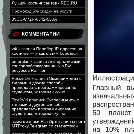
Лучший хостинг сайтов - REG.RU
Промокод 5% скидки на услуги
39CC-C72F-6342-560A
КОММЕНТАРИИ
v4f
к записи
Перебор IP-адресов на
хостинге — и как с этим бороться
amarakin
к записи
Альтернативный
список заблокированных в РФ
ресурсов Re:filter
Иллюстраци
ResizeOn
к записи
Эксперименты с
тиграми и другие способы
Главный вы
преподавать программирование
студентам, которым скучно
изначальны
Text2Vid
к записи
Эксперименты с
распростран
тиграми и другие способы
преподавать программирование
50 планет
студентам, которым скучно
утверждени
всым
к записи
Развёртывание своего
MTProxy Telegram со статистикой
на 10% пла