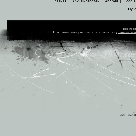
Главная
|
Архив новостей
|
Android
|
Google
Пуб
Все пра
Основными материалами сайта являются
архивные ко
https://ajax.