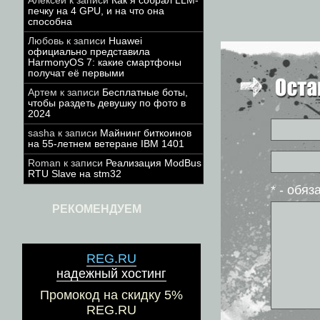
Алексей
к записи
Как я собрал LLM-
печку на 4 GPU, и на что она
способна
Любовь
к записи
Huawei
официально представила
HarmonyOS 7: какие смартфоны
получат её первыми
Артем
к записи
Бесплатные боты,
чтобы раздеть девушку по фото в
2024
sasha
к записи
Майнинг биткоинов
на 55-летнем ветеране IBM 1401
Roman
к записи
Реализация ModBus
RTU Slave на stm32
* - обя
РЕКОМЕНДУЕМ
REG.RU
надежный хостинг
Промокод на скидку 5%
REG.RU