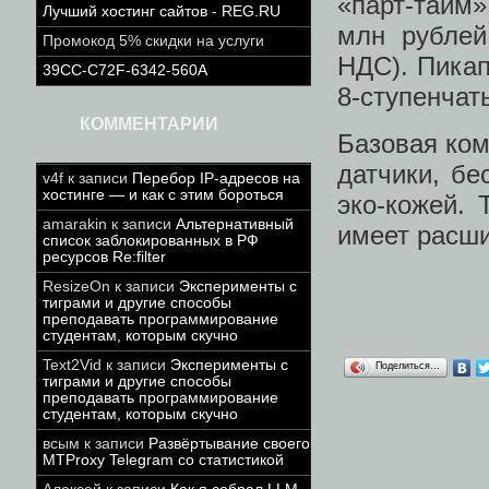
«парт-тайм»
Лучший хостинг сайтов - REG.RU
млн рублей
Промокод 5% скидки на услуги
НДС). Пикап
39CC-C72F-6342-560A
8-ступенча
КОММЕНТАРИИ
Базовая ком
датчики, бе
v4f
к записи
Перебор IP-адресов на
хостинге — и как с этим бороться
эко-кожей.
amarakin
к записи
Альтернативный
имеет расш
список заблокированных в РФ
ресурсов Re:filter
ResizeOn
к записи
Эксперименты с
тиграми и другие способы
преподавать программирование
студентам, которым скучно
Text2Vid
к записи
Эксперименты с
Поделиться…
тиграми и другие способы
преподавать программирование
студентам, которым скучно
всым
к записи
Развёртывание своего
MTProxy Telegram со статистикой