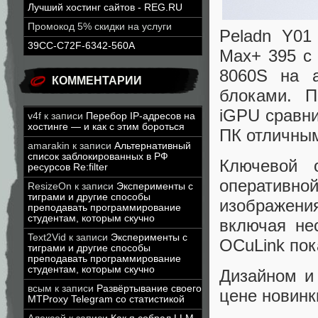
Лучший хостинг сайтов - REG.RU
Промокод 5% скидки на услуги
Peladn Y01
39CC-C72F-6342-560A
Max+ 395 с
8060S на 
КОММЕНТАРИИ
блоками. П
iGPU сравни
v4f
к записи
Перебор IP-адресов на
хостинге — и как с этим бороться
ПК отличным
amarakin
к записи
Альтернативный
список заблокированных в РФ
Ключевой 
ресурсов Re:filter
оператив
ResizeOn
к записи
Эксперименты с
тиграми и другие способы
изображени
преподавать программирование
студентам, которым скучно
включая не
Text2Vid
к записи
Эксперименты с
OCuLink пок
тиграми и другие способы
преподавать программирование
студентам, которым скучно
Дизайном и
всым
к записи
Развёртывание своего
цене новинки
MTProxy Telegram со статистикой