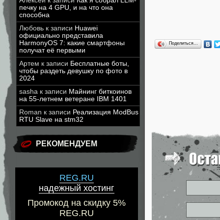
Алексей
к записи
Как я собрал LLM-
печку на 4 GPU, и на что она
способна
Любовь
к записи
Huawei
официально представила
HarmonyOS 7: какие смартфоны
Поделиться…
получат её первыми
Артем
к записи
Бесплатные боты,
чтобы раздеть девушку по фото в
2024
sasha
к записи
Майнинг биткоинов
на 55-летнем ветеране IBM 1401
Roman
к записи
Реализация ModBus
RTU Slave на stm32
РЕКОМЕНДУЕМ
REG.RU
надежный хостинг
Промокод на скидку 5%
REG.RU