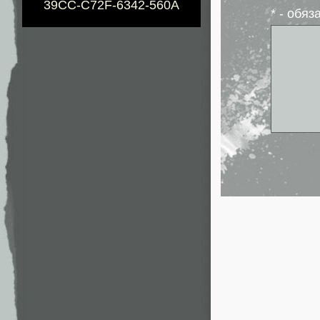
39CC-C72F-6342-560A
* - обя