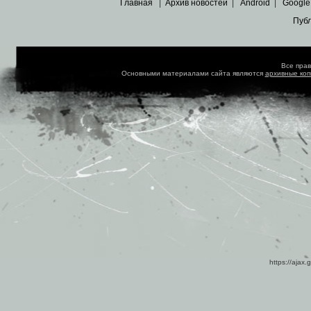
Главная
|
Архив новостей
|
Android
|
Google
Пуб
Все пра
Основными материалами сайта являются
архивные ко
https://ajax.