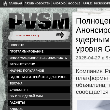
ГЛАВНАЯ
АРХИВ НОВОСТЕЙ
ANDROID
GOOGLE
APPLE
MICROSOF
Полноцен
Анонсиро
ядерным 
НОВОСТИ
уровня G
ПРОГРАММИРОВАНИЕ
2025-04-27
в 9
ИНФОРМАЦИОННАЯ БЕЗОПАСНОСТЬ
ЭТО ИНТЕРЕСНО
Компания Pe
НАУЧНО-ПОПУЛЯРНОЕ
платформы 
ГАДЖЕТЫ И УСТРОЙСТВА ДЛЯ ГИКОВ
объявлена, 
ТЕКУЧКА
JAVASCRIPT
сообщается 
DIY ИЛИ СДЕЛАЙ САМ
ГАДЖЕТЫ
ANDROID