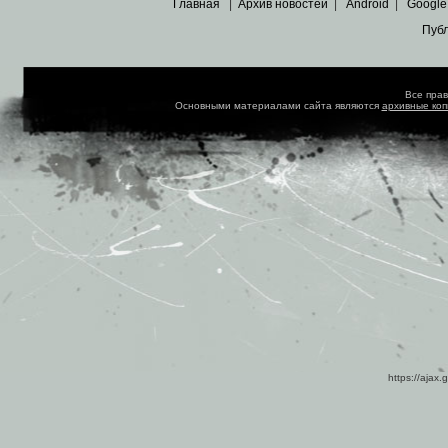
Главная
|
Архив новостей
|
Android
|
Google
Пуб
Все пра
Основными материалами сайта являются
архивные ко
https://ajax.