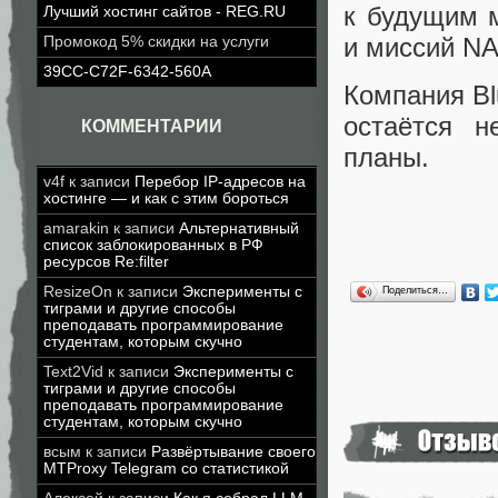
к будущим 
Лучший хостинг сайтов - REG.RU
и миссий N
Промокод 5% скидки на услуги
39CC-C72F-6342-560A
Компания Bl
остаётся н
КОММЕНТАРИИ
планы.
v4f
к записи
Перебор IP-адресов на
хостинге — и как с этим бороться
amarakin
к записи
Альтернативный
список заблокированных в РФ
ресурсов Re:filter
ResizeOn
к записи
Эксперименты с
Поделиться…
тиграми и другие способы
преподавать программирование
студентам, которым скучно
Text2Vid
к записи
Эксперименты с
тиграми и другие способы
преподавать программирование
студентам, которым скучно
всым
к записи
Развёртывание своего
MTProxy Telegram со статистикой