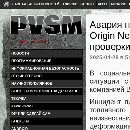
ГЛАВНАЯ
АРХИВ НОВОСТЕЙ
ANDROID
GOOGLE
APPLE
MICROSOF
Авария н
Origin N
проверк
НОВОСТИ
2025-04-28
в 5
ПРОГРАММИРОВАНИЕ
ИНФОРМАЦИОННАЯ БЕЗОПАСНОСТЬ
В социаль
ЭТО ИНТЕРЕСНО
ситуации с
НАУЧНО-ПОПУЛЯРНОЕ
компанией Bl
ГАДЖЕТЫ И УСТРОЙСТВА ДЛЯ ГИКОВ
ТЕКУЧКА
Инцидент п
JAVASCRIPT
топливног
DIY ИЛИ СДЕЛАЙ САМ
неизвестны
ГАДЖЕТЫ
деформации
ANDROID