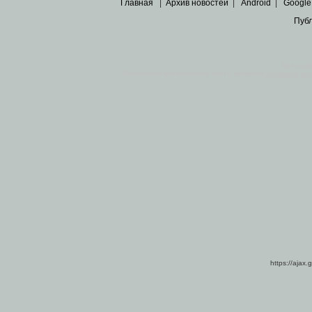
Главная
|
Архив новостей
|
Android
|
Google
Пуб
Все пра
Основными материалами сайта являются
архивные ко
https://ajax.