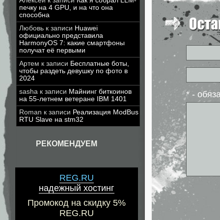
Алексей
к записи
Как я собрал LLM-
печку на 4 GPU, и на что она
способна
Любовь
к записи
Huawei
официально представила
HarmonyOS 7: какие смартфоны
получат её первыми
Артем
к записи
Бесплатные боты,
чтобы раздеть девушку по фото в
2024
sasha
к записи
Майнинг биткоинов
* - обя
на 55-летнем ветеране IBM 1401
Roman
к записи
Реализация ModBus
RTU Slave на stm32
РЕКОМЕНДУЕМ
REG.RU
надежный хостинг
Промокод на скидку 5%
REG.RU