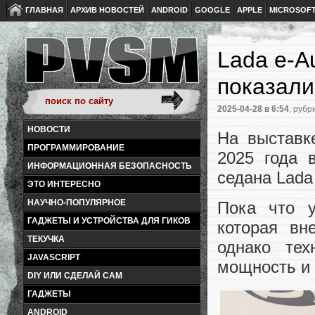
ГЛАВНАЯ
АРХИВ НОВОСТЕЙ
ANDROID
GOOGLE
APPLE
MICROSOF
Lada e-A
показали
2025-04-28
в 6:54
, рубр
НОВОСТИ
На выставк
ПРОГРАММИРОВАНИЕ
2025 года 
ИНФОРМАЦИОННАЯ БЕЗОПАСНОСТЬ
седана Lada
ЭТО ИНТЕРЕСНО
НАУЧНО-ПОПУЛЯРНОЕ
Пока что 
ГАДЖЕТЫ И УСТРОЙСТВА ДЛЯ ГИКОВ
которая вн
ТЕКУЧКА
однако тех
JAVASCRIPT
мощность и 
DIY ИЛИ СДЕЛАЙ САМ
ГАДЖЕТЫ
ANDROID