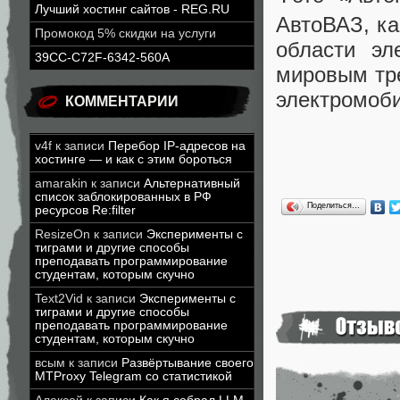
Лучший хостинг сайтов - REG.RU
АвтоВАЗ, ка
Промокод 5% скидки на услуги
области эл
39CC-C72F-6342-560A
мировым тр
электромоби
КОММЕНТАРИИ
v4f
к записи
Перебор IP-адресов на
хостинге — и как с этим бороться
amarakin
к записи
Альтернативный
список заблокированных в РФ
Поделиться…
ресурсов Re:filter
ResizeOn
к записи
Эксперименты с
тиграми и другие способы
преподавать программирование
студентам, которым скучно
Text2Vid
к записи
Эксперименты с
тиграми и другие способы
преподавать программирование
студентам, которым скучно
всым
к записи
Развёртывание своего
MTProxy Telegram со статистикой