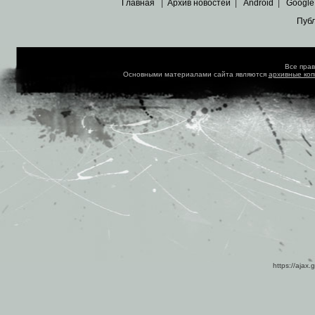
Главная
|
Архив новостей
|
Android
|
Google
Пуб
Все пра
Основными материалами сайта являются
архивные ко
https://ajax.