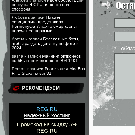
Алексей
к записи
Как я собрал LLM-
печку на 4 GPU, и на что она
способна
Любовь
к записи
Huawei
официально представила
HarmonyOS 7: какие смартфоны
получат её первыми
Артем
к записи
Бесплатные боты,
чтобы раздеть девушку по фото в
* - обя
2024
sasha
к записи
Майнинг биткоинов
на 55-летнем ветеране IBM 1401
Roman
к записи
Реализация ModBus
RTU Slave на stm32
РЕКОМЕНДУЕМ
REG.RU
надежный хостинг
Промокод на скидку 5%
REG.RU