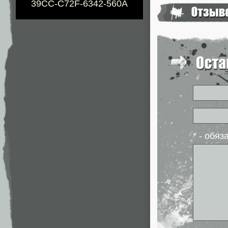
39CC-C72F-6342-560A
* - обя