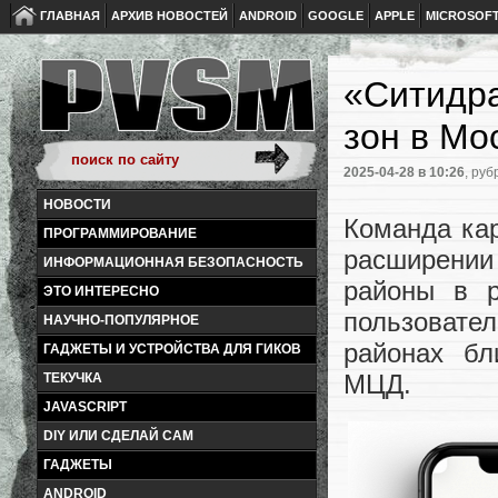
ГЛАВНАЯ
АРХИВ НОВОСТЕЙ
ANDROID
GOOGLE
APPLE
MICROSOF
«Ситидра
зон в Мо
2025-04-28
в 10:26
, руб
НОВОСТИ
Команда ка
ПРОГРАММИРОВАНИЕ
расширении
ИНФОРМАЦИОННАЯ БЕЗОПАСНОСТЬ
районы в р
ЭТО ИНТЕРЕСНО
пользовате
НАУЧНО-ПОПУЛЯРНОЕ
районах бл
ГАДЖЕТЫ И УСТРОЙСТВА ДЛЯ ГИКОВ
МЦД.
ТЕКУЧКА
JAVASCRIPT
DIY ИЛИ СДЕЛАЙ САМ
ГАДЖЕТЫ
ANDROID