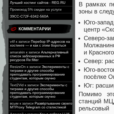
В рамках п
Лучший хостинг сайтов - REG.RU
Промокод 5% скидки на услуги
зоны в сле
39CC-C72F-6342-560A
Юго-запад
центр «Ск
КОММЕНТАРИИ
Северо-за
v4f
к записи
Перебор IP-адресов на
Молжанино
хостинге — и как с этим бороться
и Красного
amarakin
к записи
Альтернативный
список заблокированных в РФ
Север: ра
ресурсов Re:filter
ResizeOn
к записи
Эксперименты с
Юго-восто
тиграми и другие способы
преподавать программирование
посёлке О
студентам, которым скучно
Юг: расши
Text2Vid
к записи
Эксперименты с
тиграми и другие способы
Помимо эт
преподавать программирование
студентам, которым скучно
станций МЦД
всым
к записи
Развёртывание своего
рельсовый
MTProxy Telegram со статистикой