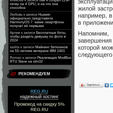
эксплуатац
Алексей
к записи
Как я собрал LLM-
печку на 4 GPU, и на что она
жилой застр
способна
например, в
Любовь
к записи
Huawei
официально представила
в приложени
HarmonyOS 7: какие смартфоны
получат её первыми
Напомним,
Артем
к записи
Бесплатные боты,
чтобы раздеть девушку по фото в
завершения 
2024
которой мож
sasha
к записи
Майнинг биткоинов
на 55-летнем ветеране IBM 1401
следующего 
Roman
к записи
Реализация ModBus
RTU Slave на stm32
РЕКОМЕНДУЕМ
Поделиться…
REG.RU
надежный хостинг
Промокод на скидку 5%
REG.RU