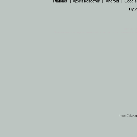
Главная
|
Архив новостей
|
Android
|
Google
Пуб
Все пра
Основными материалами сайта являются
архивные ко
https://ajax.