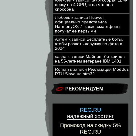
Алексей
к записи
Как я собрал LLM-
печку на 4 GPU, и на что она
способна
Любовь
к записи
Huawei
официально представила
HarmonyOS 7: какие смартфоны
получат её первыми
Артем
к записи
Бесплатные боты,
чтобы раздеть девушку по фото в
2024
sasha
к записи
Майнинг биткоинов
на 55-летнем ветеране IBM 1401
Roman
к записи
Реализация ModBus
RTU Slave на stm32
РЕКОМЕНДУЕМ
REG.RU
надежный хостинг
Промокод на скидку 5%
REG.RU