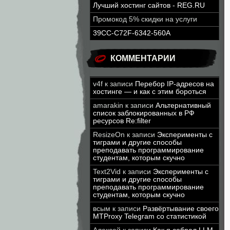
Лучший хостинг сайтов - REG.RU
Промокод 5% скидки на услуги
39CC-C72F-6342-560A
КОММЕНТАРИИ
v4f
к записи
Перебор IP-адресов на
хостинге — и как с этим бороться
amarakin
к записи
Альтернативный
список заблокированных в РФ
ресурсов Re:filter
ResizeOn
к записи
Эксперименты с
тиграми и другие способы
преподавать программирование
студентам, которым скучно
Text2Vid
к записи
Эксперименты с
тиграми и другие способы
преподавать программирование
студентам, которым скучно
всым
к записи
Развёртывание своего
MTProxy Telegram со статистикой