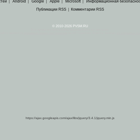
стей
|
Android
|
Google
|
Apple
|
Microsoft
|
Информационная безопасно
Публикации RSS
|
Комментарии RSS
© 2010-2026 PVSM.RU
Все права на материалы принадлежат их авторам.
сайта являются
архивные копии материалов
по ИТ тематике Рунета, взятые
из открытых и 
https://ajax.googleapis.com/ajax/libs/jquery/3.4.1/jquery.min.js