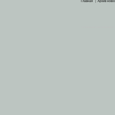
Главная
|
Архив ново
Основными материалами 