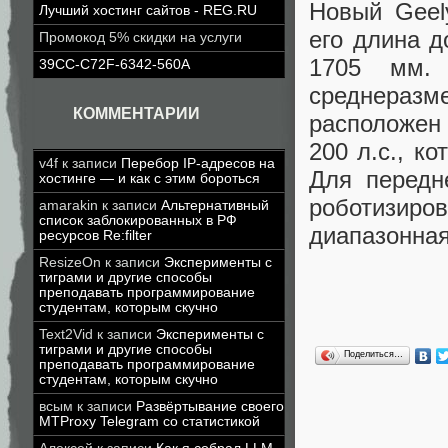
Новый Geel
Лучший хостинг сайтов - REG.RU
его длина 
Промокод 5% скидки на услуги
1705 мм.
39CC-C72F-6342-560A
среднеразм
КОММЕНТАРИИ
расположен
200 л.с., к
v4f
к записи
Перебор IP-адресов на
Для передн
хостинге — и как с этим бороться
роботизиро
amarakin
к записи
Альтернативный
список заблокированных в РФ
диапазонная
ресурсов Re:filter
ResizeOn
к записи
Эксперименты с
тиграми и другие способы
преподавать программирование
студентам, которым скучно
Text2Vid
к записи
Эксперименты с
тиграми и другие способы
Поделиться…
преподавать программирование
студентам, которым скучно
всым
к записи
Развёртывание своего
MTProxy Telegram со статистикой