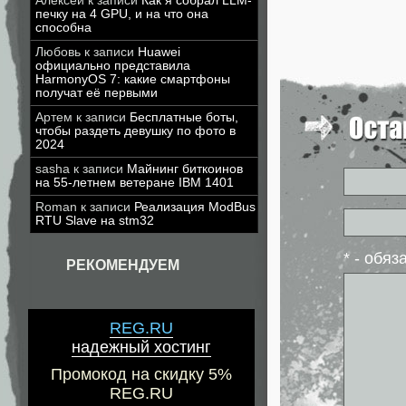
Алексей
к записи
Как я собрал LLM-
печку на 4 GPU, и на что она
способна
Любовь
к записи
Huawei
официально представила
HarmonyOS 7: какие смартфоны
получат её первыми
Артем
к записи
Бесплатные боты,
чтобы раздеть девушку по фото в
2024
sasha
к записи
Майнинг биткоинов
на 55-летнем ветеране IBM 1401
Roman
к записи
Реализация ModBus
RTU Slave на stm32
* - обя
РЕКОМЕНДУЕМ
REG.RU
надежный хостинг
Промокод на скидку 5%
REG.RU