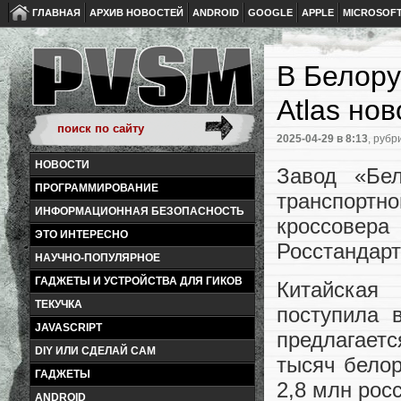
ГЛАВНАЯ
АРХИВ НОВОСТЕЙ
ANDROID
GOOGLE
APPLE
MICROSOF
В Белору
Atlas но
2025-04-29
в 8:13
, рубр
НОВОСТИ
Завод «Бе
ПРОГРАММИРОВАНИЕ
транспортно
ИНФОРМАЦИОННАЯ БЕЗОПАСНОСТЬ
кроссовера
ЭТО ИНТЕРЕСНО
Росстандарт
НАУЧНО-ПОПУЛЯРНОЕ
ГАДЖЕТЫ И УСТРОЙСТВА ДЛЯ ГИКОВ
Китайская
ТЕКУЧКА
поступила 
JAVASCRIPT
предлагаетс
DIY ИЛИ СДЕЛАЙ САМ
тысяч белор
ГАДЖЕТЫ
2,8 млн рос
ANDROID