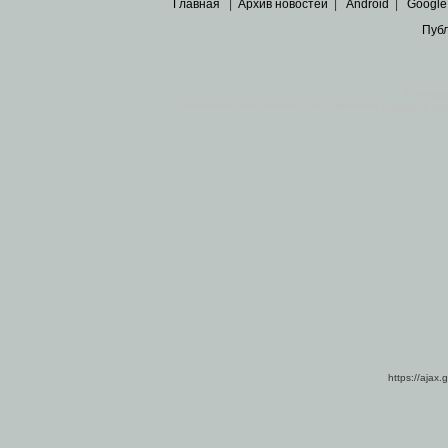
Главная
|
Архив новостей
|
Android
|
Google
Пуб
Все пра
Основными материалами сайта являются
архивные ко
https://ajax.