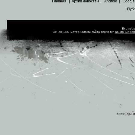
Главная
|
Архив новостей
|
Android
|
Google
Пуб
Все пра
Основными материалами сайта являются
архивные ко
https://ajax.