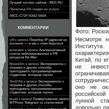
Лучший хостинг сайтов - REG.RU
Промокод 5% скидки на услуги
39CC-C72F-6342-560A
КОММЕНТАРИИ
Фото: Роско
Несмотря н
v4f
к записи
Перебор IP-адресов на
хостинге — и как с этим бороться
Институт
amarakin
к записи
Альтернативный
охарактери
список заблокированных в РФ
ресурсов Re:filter
Китай, по е
ResizeOn
к записи
Эксперименты с
не инвес
тиграми и другие способы
преподавать программирование
ограничива
студентам, которым скучно
сотрудничес
Text2Vid
к записи
Эксперименты с
тиграми и другие способы
оно не ок
преподавать программирование
российско
студентам, которым скучно
всым
к записи
Развёртывание своего
лунной ст
MTProxy Telegram со статистикой
довольно р