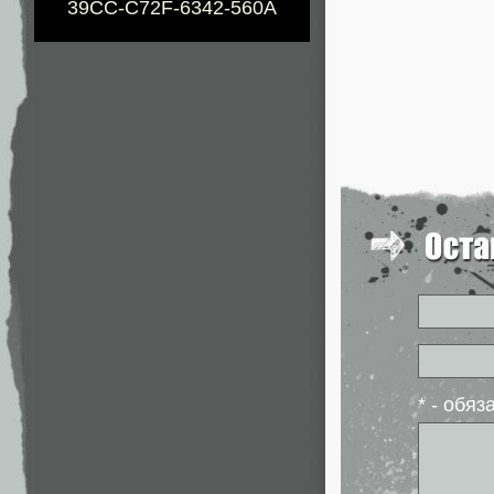
39CC-C72F-6342-560A
* - обя