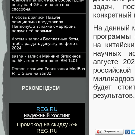
Алексей
к записи
Как я собрал LLM-
задач, по
печку на 4 GPU, и на что она
способна
конкретный 
Любовь
к записи
Huawei
официально представила
На данный м
HarmonyOS 7: какие смартфоны
получат её первыми
программы 
Артем
к записи
Бесплатные боты,
на китайски
чтобы раздеть девушку по фото в
2024
научных и
sasha
к записи
Майнинг биткоинов
августе 20
на 55-летнем ветеране IBM 1401
российско
Roman
к записи
Реализация ModBus
RTU Slave на stm32
миллиардов 
будет сто
РЕКОМЕНДУЕМ
результатов.
REG.RU
надежный хостинг
Промокод на скидку 5%
REG.RU
Поделиться…