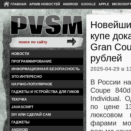
ГЛАВНАЯ
АРХИВ НОВОСТЕЙ
ANDROID
GOOGLE
APPLE
MICROSOF
Новейши
купе док
Gran Cou
НОВОСТИ
рублей
ПРОГРАММИРОВАНИЕ
2025-04-29
в 1
ИНФОРМАЦИОННАЯ БЕЗОПАСНОСТЬ
ЭТО ИНТЕРЕСНО
В России н
НАУЧНО-ПОПУЛЯРНОЕ
Coupe 840d
ГАДЖЕТЫ И УСТРОЙСТВА ДЛЯ ГИКОВ
Individual.
ТЕКУЧКА
по цене 1
JAVASCRIPT
люксовом 
DIY ИЛИ СДЕЛАЙ САМ
фарами мо
ГАДЖЕТЫ
ANDROID