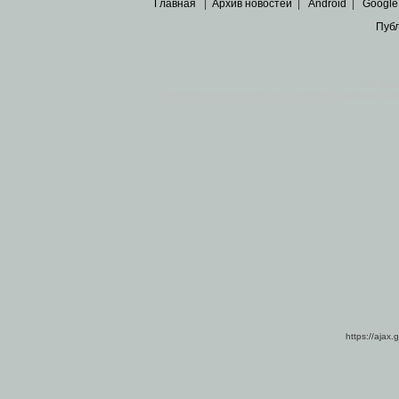
Главная
|
Архив новостей
|
Android
|
Google
Пуб
Все пра
Основными материалами сайта являются
архивные ко
https://ajax.