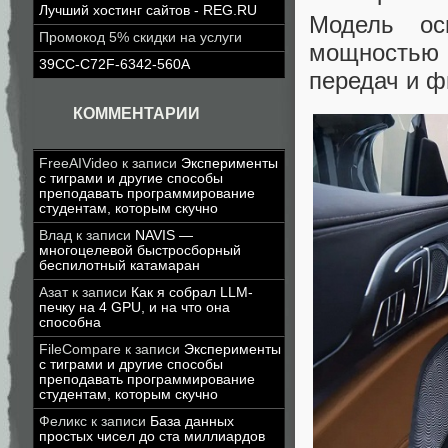
Лучший хостинг сайтов - REG.RU
Модель ос
Промокод 5% скидки на услуги
мощностью 3
39CC-C72F-6342-560A
передач и ф
КОММЕНТАРИИ
FreeAIVideo
к записи
Эксперименты
с тиграми и другие способы
преподавать программирование
студентам, которым скучно
Влад
к записи
NAVIS —
многоцелевой быстросборный
беспилотный катамаран
Азат
к записи
Как я собрал LLM-
печку на 4 GPU, и на что она
способна
FileCompare
к записи
Эксперименты
с тиграми и другие способы
преподавать программирование
студентам, которым скучно
Феликс
к записи
База данных
простых чисел до ста миллиардов