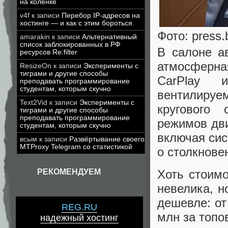
на коленке
v4f
к записи
Перебор IP-адресов на
хостинге — и как с этим бороться
Фото: press
amarakin
к записи
Альтернативный
список заблокированных в РФ
В салоне а
ресурсов Re:filter
атмосферна
ResizeOn
к записи
Эксперименты с
тиграми и другие способы
CarPlay 
преподавать программирование
студентам, которым скучно
вентилируе
Text2Vid
к записи
Эксперименты с
кругового
тиграми и другие способы
преподавать программирование
режимов дви
студентам, которым скучно
включая сис
всым
к записи
Развёртывание своего
MTProxy Telegram со статистикой
о столкнове
Хоть стоим
РЕКОМЕНДУЕМ
невелика, н
дешевле: от
REG.RU
млн за топо
надежный хостинг