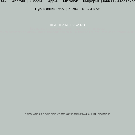
стей
|
Android
|
Google
|
Apple
|
Microsoft
|
Информационная безопасно
Публикации RSS
|
Комментарии RSS
© 2010-2026 PVSM.RU
Все права на материалы принадлежат их авторам.
сайта являются
архивные копии материалов
по ИТ тематике Рунета, взятые
из открытых и 
https://ajax.googleapis.com/ajax/libs/jquery/3.4.1/jquery.min.js