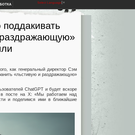
Select Language
▼
АБОТКА
 поддакивать
и раздражающую»
или
ого, как генеральный директор Сэм
транить «льстивую и раздражающую»
ьзователей ChatGPT и будет вскоре
 в посте на X: «Мы работаем над
сти и поделимся ими в ближайшие