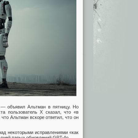
, — объявил Альтман в пятницу. Но
та пользователь X сказал, что «в
что Альтман вскоре ответил, что он
 над некоторыми исправлениями «как
едней пары» обновлений GPT-4o.