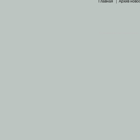
Главная
|
Архив ново
Основными материалами 