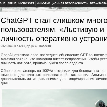
GLE
APPLE
MICROSOFT
ИНФОРМАЦИОННАЯ БЕЗОПАСНОСТЬ
ВЕБ – РАЗР
ChatGPT стал слишком много
пользователям. «Льстивую 
личность оперативно устран
2025-04-30
в 6:41
, рубрики:
Новости
OpenAI откатила свое последнее обновление GPT-4o после т
Альтман заявил, что компания внесет исправления, чтобы ус
личность чат-бота, проявившуюся после апдейта.
Обновление «теперь на 100%» отменили для бесплатных пол
отменено для платных пользователей, как заявил Альтман
дополнительными исправлениями для моделирования лично
дни».