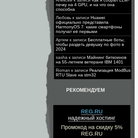
Алексей
к записи
Как я собрал LLM-
печку на 4 GPU, и на что она
способна
Любовь
к записи
Huawei
официально представила
HarmonyOS 7: какие смартфоны
получат её первыми
Артем
к записи
Бесплатные боты,
чтобы раздеть девушку по фото в
2024
sasha
к записи
Майнинг биткоинов
на 55-летнем ветеране IBM 1401
Roman
к записи
Реализация ModBus
RTU Slave на stm32
РЕКОМЕНДУЕМ
REG.RU
надежный хостинг
Промокод на скидку 5%
REG.RU