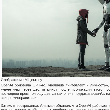
Изображение Midjourney
OpenAI обновила GPT-4o, увеличив «интеллект и личность»
менее чем через десять минут после публикации этого пос
последнее время он ощущается как очень поддакивающий», на 
вскоре «исправится».
Затем, в воскресенье, Альтман объявил, что OpenAI работает
можно скорее», чтобы решить проблемы с личностью из «посл