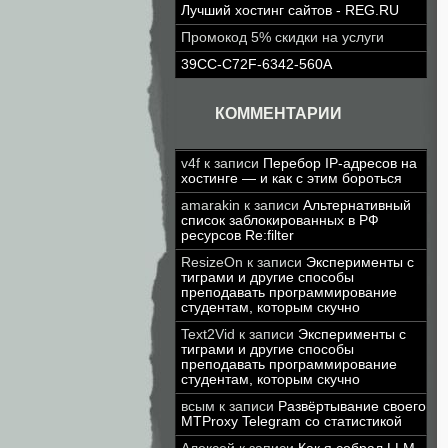
Лучший хостинг сайтов - REG.RU
Промокод 5% скидки на услуги
39CC-C72F-6342-560A
КОММЕНТАРИИ
v4f
к записи
Перебор IP-адресов на
хостинге — и как с этим бороться
amarakin
к записи
Альтернативный
список заблокированных в РФ
ресурсов Re:filter
ResizeOn
к записи
Эксперименты с
тиграми и другие способы
преподавать программирование
студентам, которым скучно
Text2Vid
к записи
Эксперименты с
тиграми и другие способы
преподавать программирование
студентам, которым скучно
всым
к записи
Развёртывание своего
MTProxy Telegram со статистикой