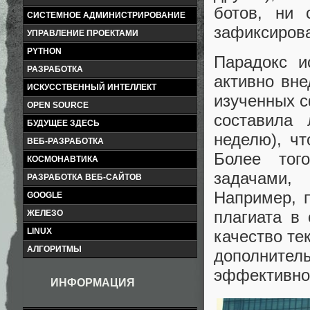
ботов, ни 
СИСТЕМНОЕ АДМИНИСТРИРОВАНИЕ
зафиксирова
УПРАВЛЕНИЕ ПРОЕКТАМИ
PYTHON
Парадокс и
РАЗРАБОТКА
активно вн
ИСКУССТВЕННЫЙ ИНТЕЛЛЕКТ
изученных с
OPEN SOURCE
составила
БУДУЩЕЕ ЗДЕСЬ
неделю), ч
ВЕБ-РАЗРАБОТКА
Более тог
КОСМОНАВТИКА
задачами,
РАЗРАБОТКА ВЕБ-САЙТОВ
Например, 
GOOGLE
плагиата в 
ЖЕЛЕЗО
LINUX
качество те
АЛГОРИТМЫ
дополнитель
эффективно
ИНФОРМАЦИЯ