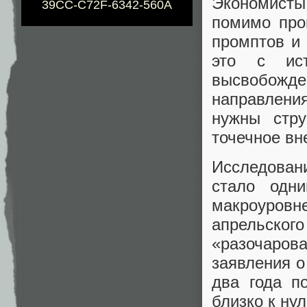
Экономисты
39CC-C72F-6342-560A
помимо про
промптов и
это с ист
высвобожд
направлени
нужны стру
точечное вн
Исследован
стало одн
макроуров
апрельског
«разочаро
заявления о
два года п
близко к ну