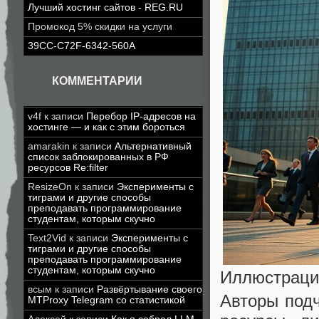
Лучший хостинг сайтов - REG.RU
Промокод 5% скидки на услуги
39CC-C72F-6342-560A
КОММЕНТАРИИ
v4f
к записи
Перебор IP-адресов на
хостинге — и как с этим бороться
amarakin
к записи
Альтернативный
список заблокированных в РФ
ресурсов Re:filter
ResizeOn
к записи
Эксперименты с
тиграми и другие способы
преподавать программирование
студентам, которым скучно
Text2Vid
к записи
Эксперименты с
тиграми и другие способы
преподавать программирование
студентам, которым скучно
Иллюстрация
всым
к записи
Развёртывание своего
Авторы подч
MTProxy Telegram со статистикой