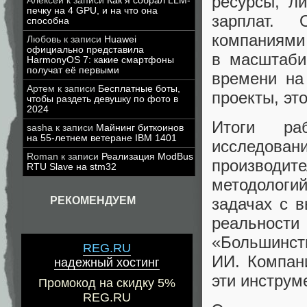
ресурсы, л
Алексей
к записи
Как я собрал LLM-
печку на 4 GPU, и на что она
зарплат. 
способна
компаниями 
Любовь
к записи
Huawei
официально представила
в масштаби
HarmonyOS 7: какие смартфоны
получат её первыми
времени на
Артем
к записи
Бесплатные боты,
проекты, эт
чтобы раздеть девушку по фото в
2024
Итоги ра
sasha
к записи
Майнинг биткоинов
на 55-летнем ветеране IBM 1401
исследов
Roman
к записи
Реализация ModBus
производи
RTU Slave на stm32
методологи
РЕКОМЕНДУЕМ
задачах с в
реальност
«Большинств
REG.RU
ИИ. Компани
надежный хостинг
эти инструм
Промокод на скидку 5%
REG.RU