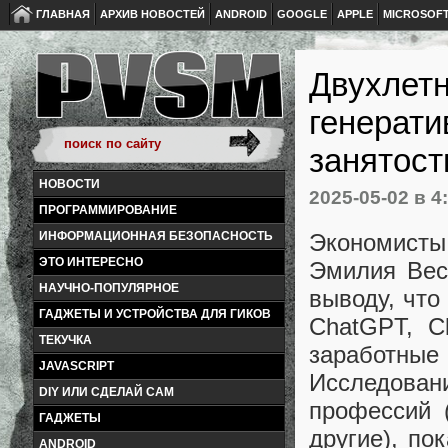
ГЛАВНАЯ
АРХИВ НОВОСТЕЙ
ANDROID
GOOGLE
APPLE
MICROSOF
Двухлетн
генерати
занятост
НОВОСТИ
2025-05-02
в 4
ПРОГРАММИРОВАНИЕ
Экономист
ИНФОРМАЦИОННАЯ БЕЗОПАСНОСТЬ
ЭТО ИНТЕРЕСНО
Эмилия Вест
НАУЧНО-ПОПУЛЯРНОЕ
выводу, что
ГАДЖЕТЫ И УСТРОЙСТВА ДЛЯ ГИКОВ
ChatGPT, C
ТЕКУЧКА
заработные
JAVASCRIPT
Исследова
DIY ИЛИ СДЕЛАЙ САМ
профессий (
ГАДЖЕТЫ
другие), по
ANDROID