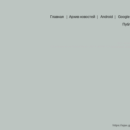
Главная
|
Архив новостей
|
Android
|
Google
Пуб
Все пра
Основными материалами сайта являются
архивные ко
https://ajax.