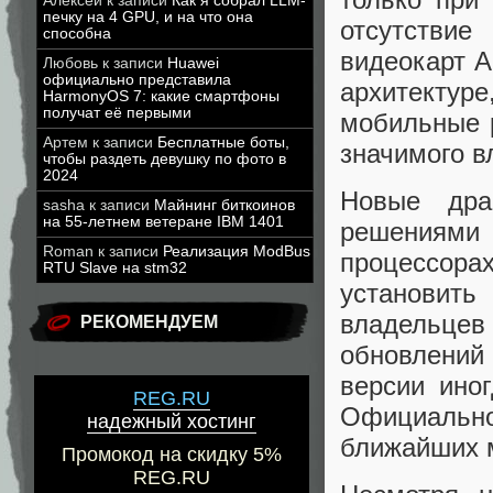
Алексей
к записи
Как я собрал LLM-
печку на 4 GPU, и на что она
отсутстви
способна
видеокарт A
Любовь
к записи
Huawei
официально представила
архитекту
HarmonyOS 7: какие смартфоны
получат её первыми
мобильные 
Артем
к записи
Бесплатные боты,
значимого в
чтобы раздеть девушку по фото в
2024
Новые дра
sasha
к записи
Майнинг биткоинов
на 55-летнем ветеране IBM 1401
решениями 
Roman
к записи
Реализация ModBus
процессорах
RTU Slave на stm32
установит
владельце
РЕКОМЕНДУЕМ
обновлений
версии ино
REG.RU
Официально
надежный хостинг
ближайших 
Промокод на скидку 5%
REG.RU