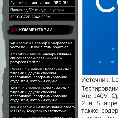
Лучший хостинг сайтов - REG.RU
Промокод 5% скидки на услуги
39CC-C72F-6342-560A
КОММЕНТАРИИ
v4f
к записи
Перебор IP-адресов на
хостинге — и как с этим бороться
amarakin
к записи
Альтернативный
список заблокированных в РФ
ресурсов Re:filter
ResizeOn
к записи
Эксперименты с
тиграми и другие способы
преподавать программирование
Источник: L
студентам, которым скучно
Тестировани
Text2Vid
к записи
Эксперименты с
тиграми и другие способы
Arc 140V. С
преподавать программирование
студентам, которым скучно
2 и 8 апре
всым
к записи
Развёртывание своего
также соде
MTProxy Telegram со статистикой
только при