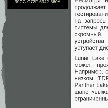
Несмотря н
39CC-C72F-6342-560A
продолжает 
тестирован
на запросы
системы дл
скромный 
устройства
уступает ди
Lunar Lake
может про
Например, 
низком TDP
Panther Lak
шанс «выжа
ограниченны