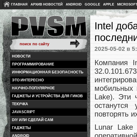
ГЛАВНАЯ
АРХИВ НОВОСТЕЙ
ANDROID
GOOGLE
APPLE
MICROSOF
Intel до
последн
2025-05-02
в 5
НОВОСТИ
Компания I
ПРОГРАММИРОВАНИЕ
32.0.101.
ИНФОРМАЦИОННАЯ БЕЗОПАСНОСТЬ
интегрирова
ЭТО ИНТЕРЕСНО
мобильных п
НАУЧНО-ПОПУЛЯРНОЕ
Lake). Эти
ГАДЖЕТЫ И УСТРОЙСТВА ДЛЯ ГИКОВ
останутся
ТЕКУЧКА
повторять и
JAVASCRIPT
DIY ИЛИ СДЕЛАЙ САМ
Lunar Lake
ГАДЖЕТЫ
оперативн
ANDROID