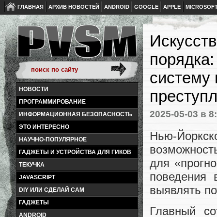
ГЛАВНАЯ
АРХИВ НОВОСТЕЙ
ANDROID
GOOGLE
APPLE
MICROSOF
Искусств
порядка:
систему 
НОВОСТИ
преступ
ПРОГРАММИРОВАНИЕ
2025-05-03
в 8
ИНФОРМАЦИОННАЯ БЕЗОПАСНОСТЬ
ЭТО ИНТЕРЕСНО
Нью-Йоркс
НАУЧНО-ПОПУЛЯРНОЕ
возможность
ГАДЖЕТЫ И УСТРОЙСТВА ДЛЯ ГИКОВ
для «прогно
ТЕКУЧКА
поведения 
JAVASCRIPT
выявлять по
DIY ИЛИ СДЕЛАЙ САМ
ГАДЖЕТЫ
Главный со
ANDROID