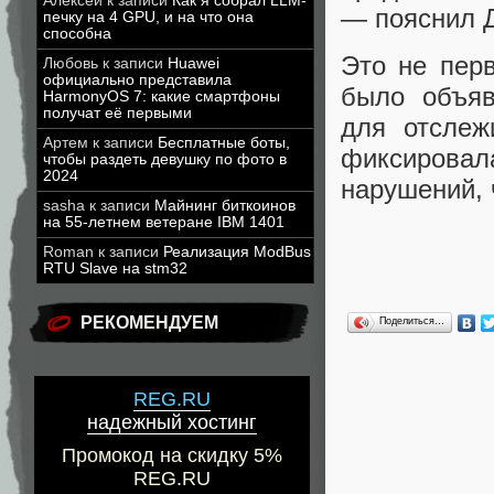
Алексей
к записи
Как я собрал LLM-
— пояснил 
печку на 4 GPU, и на что она
способна
Это не пер
Любовь
к записи
Huawei
официально представила
было объяв
HarmonyOS 7: какие смартфоны
получат её первыми
для отслеж
Артем
к записи
Бесплатные боты,
фиксирова
чтобы раздеть девушку по фото в
2024
нарушений, 
sasha
к записи
Майнинг биткоинов
на 55-летнем ветеране IBM 1401
Roman
к записи
Реализация ModBus
RTU Slave на stm32
РЕКОМЕНДУЕМ
Поделиться…
REG.RU
надежный хостинг
Промокод на скидку 5%
REG.RU