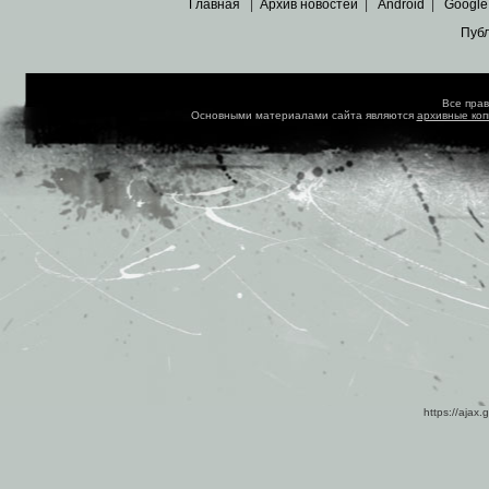
Главная
|
Архив новостей
|
Android
|
Google
Пуб
Все пра
Основными материалами сайта являются
архивные ко
https://ajax.