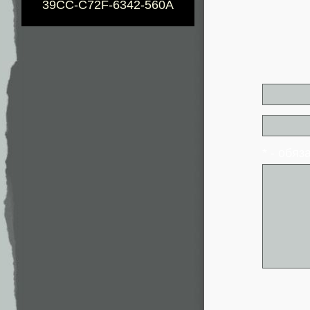
39CC-C72F-6342-560A
* - обя