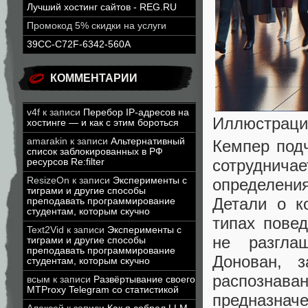
Лучший хостинг сайтов - REG.RU
Промокод 5% скидки на услуги
39CC-C72F-6342-560A
КОММЕНТАРИИ
v4f
к записи
Перебор IP-адресов на
Иллюстрация
хостинге — и как с этим бороться
amarakin
к записи
Альтернативный
Кемпер под
список заблокированных в РФ
сотруднич
ресурсов Re:filter
определени
ResizeOn
к записи
Эксперименты с
тиграми и другие способы
Детали о к
преподавать программирование
студентам, которым скучно
типах повед
Text2Vid
к записи
Эксперименты с
не разгла
тиграми и другие способы
преподавать программирование
Донован, з
студентам, которым скучно
распознав
всым
к записи
Развёртывание своего
MTProxy Telegram со статистикой
предназнач